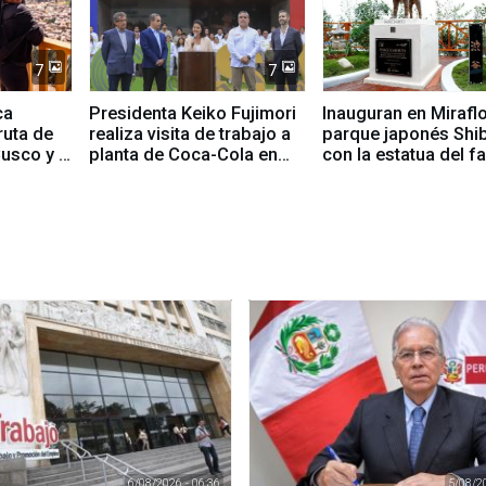
7
7
ca
Presidenta Keiko Fujimori
Inauguran en Miraflo
ruta de
realiza visita de trabajo a
parque japonés Shi
usco y el
planta de Coca-Cola en
con la estatua del 
Pucusana
perro Hachiko
6/08/2026 - 06:36
5/08/20