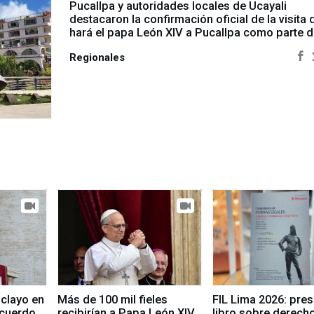
Peruano difunde una serie de dispositivos de
interés público y de impacto para la marcha de
país. Conoce a continuación cuáles son los de
mayor relevancia hoy.
Política
iclayo en
Más de 100 mil fieles
FIL Lima 2026: pre
ecuerdo
recibirían a Papa León XIV
libro sobre derecho