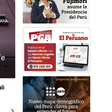
fe
ás
osto