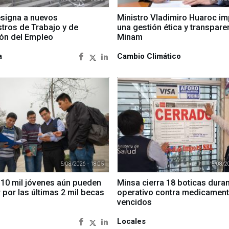
signa a nuevos
Ministro Vladimiro Huaroc im
stros de Trabajo y de
una gestión ética y transparen
ón del Empleo
Minam
a
Cambio Climático
5/08/2026 - 18:05
5/08/20
 10 mil jóvenes aún pueden
Minsa cierra 18 boticas dura
 por las últimas 2 mil becas
operativo contra medicamen
vencidos
Locales