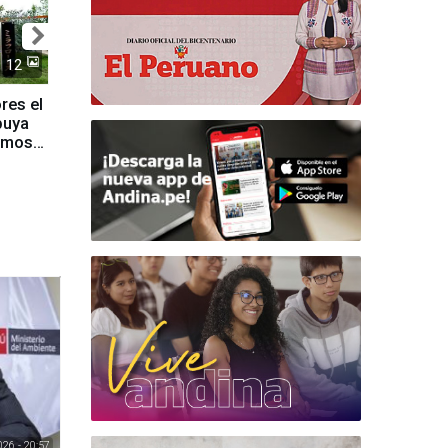
12
res el
buya
famoso
26 - 20:57