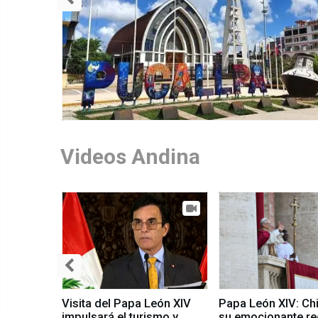
Videos Andina
Visita del Papa León XIV
Papa León XIV: Ch
impulsará el turismo y
su emocionante r