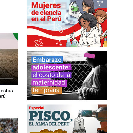
 estos
erú