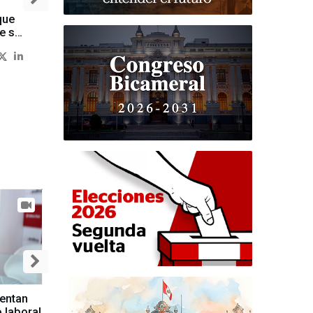
l
sentan
 laboral