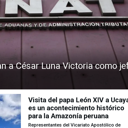
n a César Luna Victoria como je
Estas son las normas legales m
importantes del jueves 6 de ag
de 2026
El boletín Normas Legales del Diario Oficial El