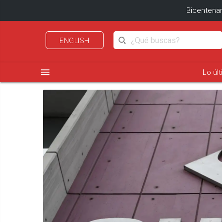
Bicentenar
ENGLISH
menu
Lo úl