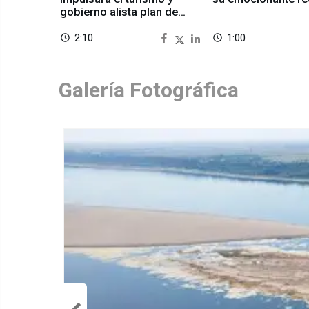
gobierno alista plan de
seguridad
2:10
1:00
access_time
access_time
Galería Fotográfica