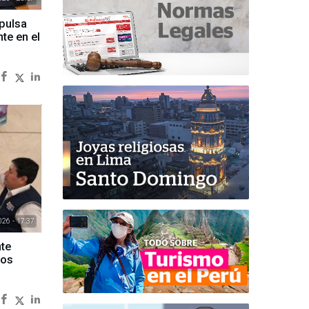
pulsa
te en el
26 - 17:37
nte
tos