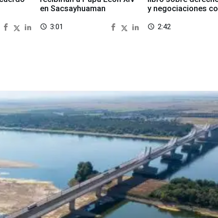
en Sacsayhuaman
y negociaciones co
3:01
2:42
access_time
access_time