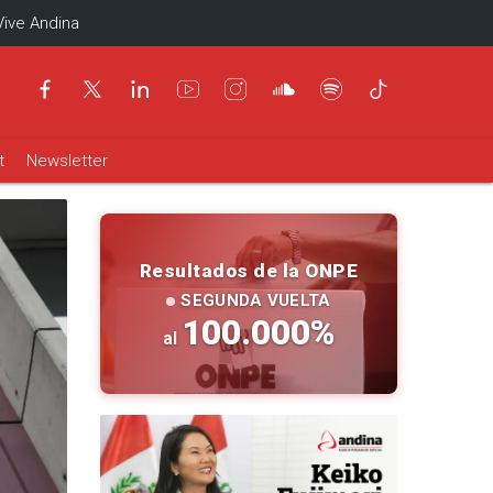
Vive Andina
t
Newsletter
Resultados de la ONPE
SEGUNDA VUELTA
100.000
%
al