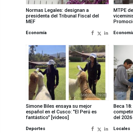
Normas Legales: designan a
MTPE de
presidenta del Tribunal Fiscal del
vicemini
MEF
Promoci
Economía
Economí
5/08/2026 - 19:28
Simone Biles ensaya su mejor
Beca 18:
español en el Cusco: "El Perú es
competir
fantástico" [videos]
del 2026
Deportes
Locales