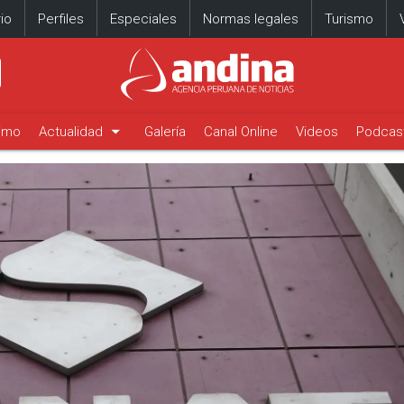
io
Perfiles
Especiales
Normas legales
Turismo
arrow_drop_down
timo
Actualidad
Galería
Canal Online
Videos
Podcas