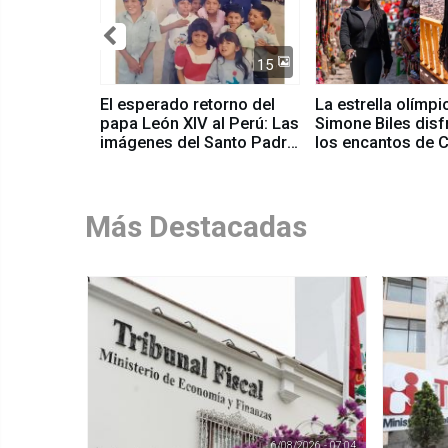
15
El esperado retorno del
La estrella olímpi
papa León XIV al Perú: Las
Simone Biles disf
imágenes del Santo Padre
los encantos de C
en su labor pastoral en
Valle Sagrado
nuestro país
Más Destacadas
6/08/2026 - 07:04