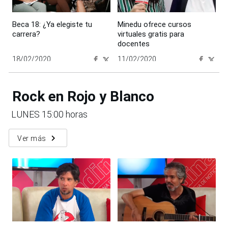
Beca 18: ¿Ya elegiste tu
Minedu ofrece cursos
carrera?
virtuales gratis para
docentes
18/02/2020
11/02/2020
00:00:00
00:00:00
Rock en Rojo y Blanco
LUNES 15:00 horas
navigate_next
Ver más