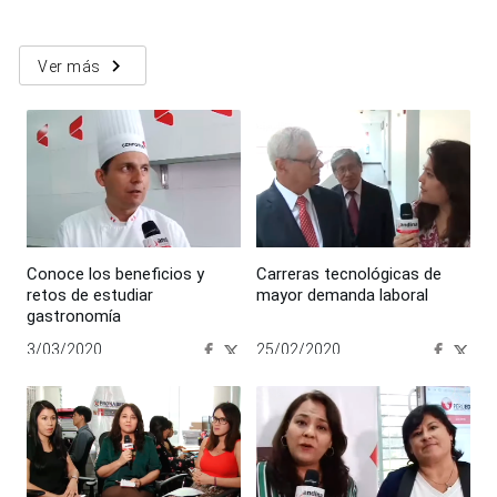
navigate_next
Ver más
Conoce los beneficios y
Carreras tecnológicas de
retos de estudiar
mayor demanda laboral
gastronomía
3/03/2020
25/02/2020
00:00:00
00:00:00