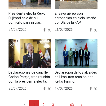
Presidenta electa Keiko
Ensayo aéreo con
Fujimori sale de su
acrobacias en cielo limeño
domicilio para iniciar
por Día de la FAP
actividades oficiales
24/07/2026
21/07/2026
Declaraciones de canciller
Declaración de los alcaldes
Carlos Pareja, tras reunión
de Lima tras reunión con
con la presidenta electa
Keiko Fujimori
Keiko Fujimori
20/07/2026
17/07/2026
chevron_left
chevron_right
1
2
3
...
63