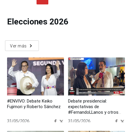
Elecciones 2026
navigate_next
Ver más
#ENVIVO: Debate Keiko
Debate presidencial:
Fujimori y Roberto Sánchez
expectativas de
#FernandoLLanos y otros
periodistas sobre debate
31/05/2026
31/05/2026
presidencial
00:00:00
00:00:00