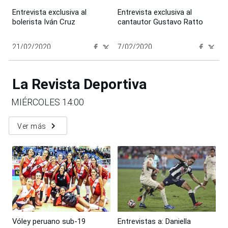
Entrevista exclusiva al
Entrevista exclusiva al
bolerista Iván Cruz
cantautor Gustavo Ratto
21/02/2020
7/02/2020
00:00:00
00:00:00
La Revista Deportiva
MIÉRCOLES 14:00
navigate_next
Ver más
Vóley peruano sub-19
Entrevistas a: Daniella