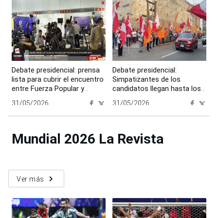
Debate presidencial: prensa
Debate presidencial:
lista para cubrir el encuentro
Simpatizantes de los
entre Fuerza Popular y
candidatos llegan hasta los
Juntos por el Perú
exteriores del CCL
31/05/2026
31/05/2026
00:00:00
00:00:00
Mundial 2026 La Revista
navigate_next
Ver más