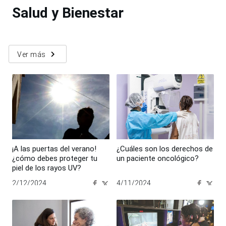
Salud y Bienestar
navigate_next
Ver más
¡A las puertas del verano!
¿Cuáles son los derechos de
¿cómo debes proteger tu
un paciente oncológico?
piel de los rayos UV?
2/12/2024
4/11/2024
00:00:00
00:00:00