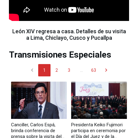
León XIV regresa a casa. Detalles de su visita
a Lima, Chiclayo, Cusco y Pucallpa
Transmisiones Especiales
chevron_left
chevron_right
1
2
3
...
63
Canciller, Carlos Espá,
Presidenta Keiko Fujimori
brinda conferencia de
participa en ceremonia por
prensa sobre la visita del
el Día del Juez y de la