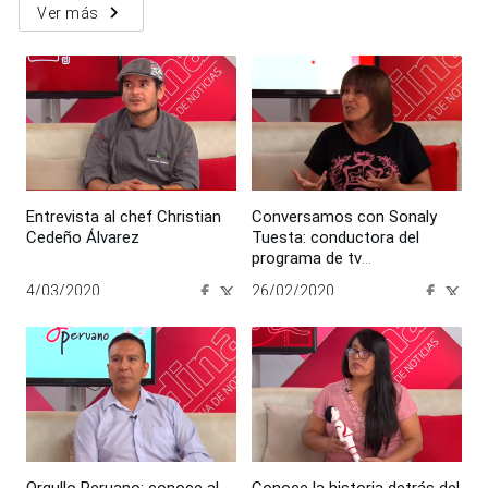
navigate_next
Ver más
Entrevista al chef Christian
Conversamos con Sonaly
Cedeño Álvarez
Tuesta: conductora del
programa de tv
“Costumbres”
4/03/2020
26/02/2020
00:00:00
00:00:00
Orgullo Peruano: conoce al
Conoce la historia detrás del