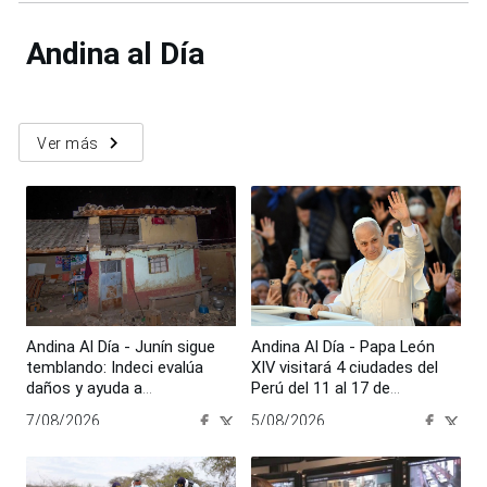
Andina al Día
navigate_next
Ver más
Andina Al Día - Junín sigue
Andina Al Día - Papa León
temblando: Indeci evalúa
XIV visitará 4 ciudades del
daños y ayuda a
Perú del 11 al 17 de
damnificados por nuevo
noviembre
7/08/2026
5/08/2026
sismo
00:00:00
00:00:00