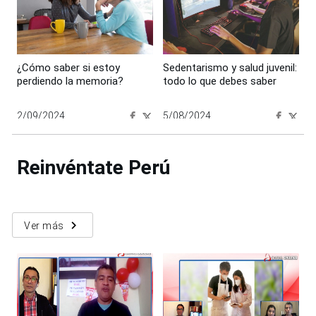
¿Cómo saber si estoy
Sedentarismo y salud juvenil:
perdiendo la memoria?
todo lo que debes saber
2/09/2024
5/08/2024
00:00:00
00:00:00
Reinvéntate Perú
navigate_next
Ver más