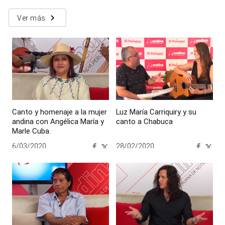
navigate_next
Ver más
Canto y homenaje a la mujer
Luz María Carriquiry y su
andina con Angélica María y
canto a Chabuca
Marle Cuba.
6/03/2020
28/02/2020
00:00:00
00:00:00