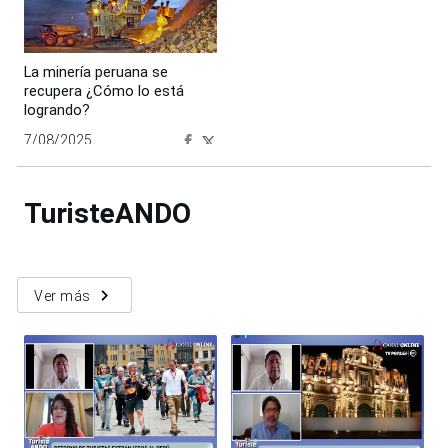
La minería peruana se
recupera ¿Cómo lo está
logrando?
7/08/2025
00:00:00
TuristeANDO
navigate_next
Ver más