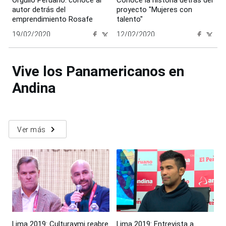
autor detrás del
proyecto "Mujeres con
emprendimiento Rosafe
talento"
19/02/2020
12/02/2020
00:00:00
00:00:00
Vive los Panamericanos en
Andina
navigate_next
Ver más
Lima 2019: Culturaymi reabre
Lima 2019: Entrevista a