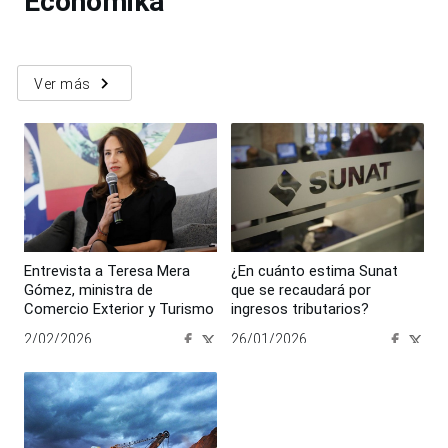
Económika
navigate_next
Ver más
Entrevista a Teresa Mera
¿En cuánto estima Sunat
Gómez, ministra de
que se recaudará por
Comercio Exterior y Turismo
ingresos tributarios?
2/02/2026
26/01/2026
00:00:00
00:00:00