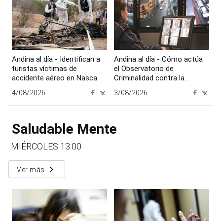
Andina al día - Identifican a
Andina al día - Cómo actúa
turistas víctimas de
el Observatorio de
accidente aéreo en Nasca
Criminalidad contra la
inseguridad en el transporte
4/08/2026
3/08/2026
00:00:00
00:00:00
Saludable Mente
MIÉRCOLES 13:00
navigate_next
Ver más