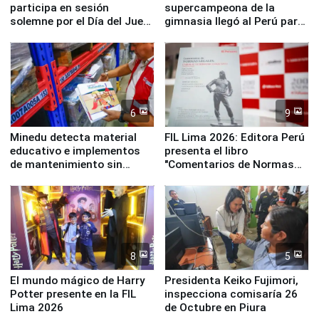
participa en sesión
supercampeona de la
solemne por el Día del Juez
gimnasia llegó al Perú para
y la Jueza
empezar cuenta regresiva a
Panamericanos Lima 2027
6
9
Minedu detecta material
FIL Lima 2026: Editora Perú
educativo e implementos
presenta el libro
de mantenimiento sin
"Comentarios de Normas
distribuir en almacenes de
Legales: Laboral Vl .
la UGEL 2
Derecho Colectivo"
8
5
El mundo mágico de Harry
Presidenta Keiko Fujimori,
Potter presente en la FIL
inspecciona comisaría 26
Lima 2026
de Octubre en Piura