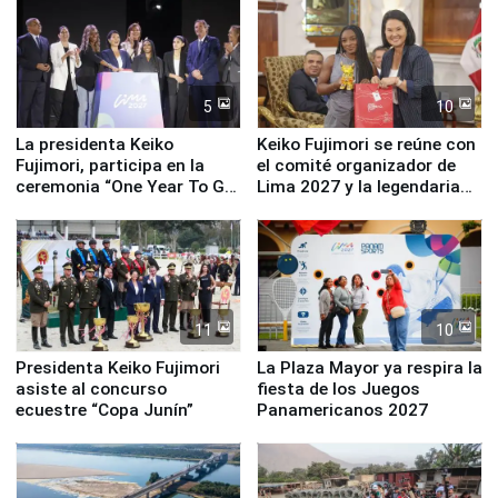
5
10
La presidenta Keiko
Keiko Fujimori se reúne con
Fujimori, participa en la
el comité organizador de
ceremonia “One Year To Go
Lima 2027 y la legendaria
de Lima 2027”
Simone Biles
11
10
Presidenta Keiko Fujimori
La Plaza Mayor ya respira la
asiste al concurso
fiesta de los Juegos
ecuestre “Copa Junín”
Panamericanos 2027