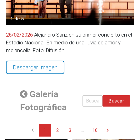
1 de 5
26/02/2026
Alejandro Sanz en su primer concierto en el
Estadio Nacional: En medio de una lluvia de amor y
melancolía. Foto: Difusión
Descargar Imagen
Galería
Buscar
Fotográfica
chevron_left
chevron_right
1
2
3
...
10