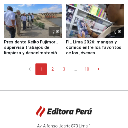
7
8
Presidenta Keiko Fujimori,
FIL Lima 2026: mangas y
supervisa trabajos de
cómics entre los favoritos
limpieza y descolmatación
de los jóvenes
en río Piura
chevron_left
chevron_right
1
2
3
...
10
Av. Alfonso Ugarte 873 Lima 1