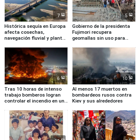
7
5
Histórica sequía en Europa
Gobierno de la presidenta
afecta cosechas,
Fujimori recupera
navegación fluvial y plantas
geomallas sin uso para
nucleares
proteger Santa Eulalia ante
Fenómeno El Niño
6
10
Tras 10 horas de intenso
Al menos 17 muertos en
trabajo bomberos logran
bombardeos rusos contra
controlar el incendio en una
Kiev y sus alrededores
planta química de Santiago
de Chile