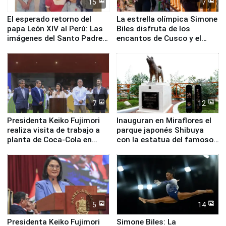
15
7
El esperado retorno del
La estrella olímpica Simone
papa León XIV al Perú: Las
Biles disfruta de los
imágenes del Santo Padre
encantos de Cusco y el
en su labor pastoral en
Valle Sagrado
nuestro país
7
12
Presidenta Keiko Fujimori
Inauguran en Miraflores el
realiza visita de trabajo a
parque japonés Shibuya
planta de Coca-Cola en
con la estatua del famoso
Pucusana
perro Hachiko
5
14
Presidenta Keiko Fujimori
Simone Biles: La