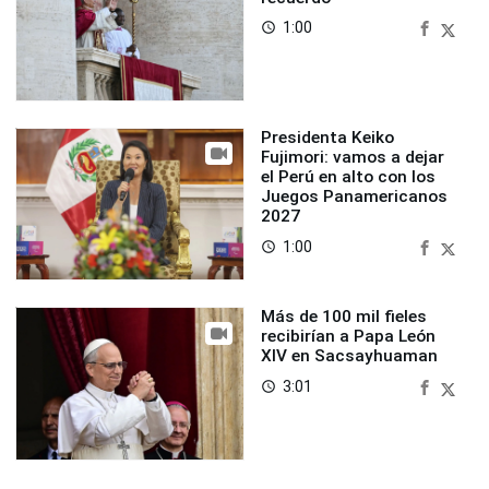
1:00
access_time
Presidenta Keiko
Fujimori: vamos a dejar
el Perú en alto con los
Juegos Panamericanos
2027
1:00
access_time
Más de 100 mil fieles
recibirían a Papa León
XIV en Sacsayhuaman
3:01
access_time