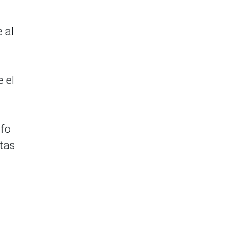
 al
 el
nfo
stas