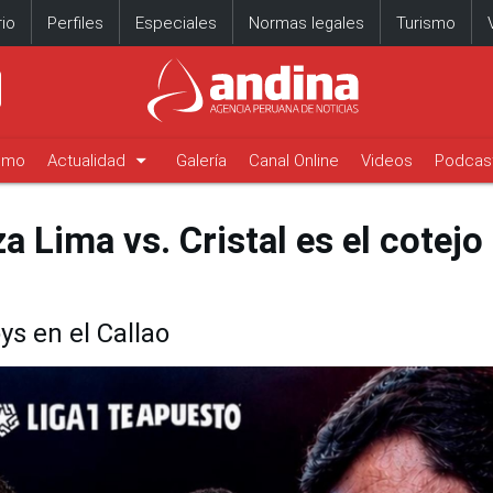
io
Perfiles
Especiales
Normas legales
Turismo
arrow_drop_down
timo
Actualidad
Galería
Canal Online
Videos
Podcas
a Lima vs. Cristal es el cotejo
ys en el Callao