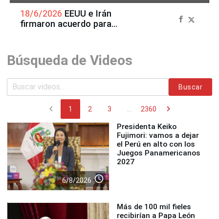
18/6/2026
EEUU e Irán
firmaron acuerdo para
poner fin a la guerra en
Oriente Medio
Búsqueda de Videos
Buscar
chevron_left
chevron_right
1
2
3
...
2360
Presidenta Keiko
Fujimori: vamos a dejar
el Perú en alto con los
Juegos Panamericanos
2027
access_time
6/8/2026
Más de 100 mil fieles
recibirían a Papa León