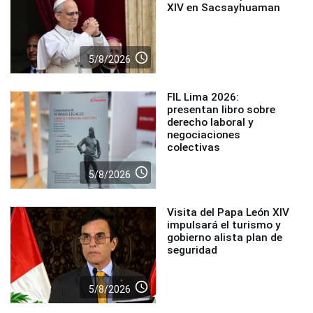
XIV en Sacsayhuaman
access_time
5/8/2026
FIL Lima 2026:
presentan libro sobre
derecho laboral y
negociaciones
colectivas
access_time
5/8/2026
Visita del Papa León XIV
impulsará el turismo y
gobierno alista plan de
seguridad
access_time
5/8/2026