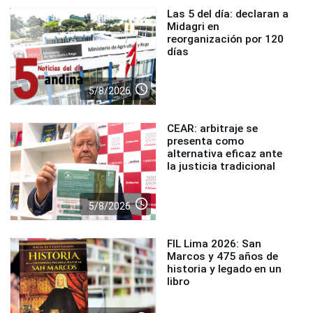
Las 5 del día: declaran a
Midagri en
reorganización por 120
días
access_time
5/8/2026
CEAR: arbitraje se
presenta como
alternativa eficaz ante
la justicia tradicional
access_time
5/8/2026
FIL Lima 2026: San
Marcos y 475 años de
historia y legado en un
libro