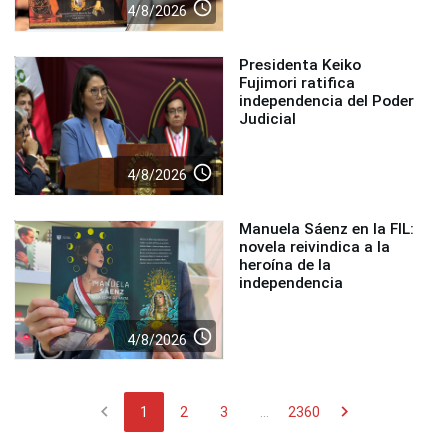
access_time
4/8/2026
Presidenta Keiko
Fujimori ratifica
independencia del Poder
Judicial
access_time
4/8/2026
Manuela Sáenz en la FIL:
novela reivindica a la
heroína de la
independencia
access_time
4/8/2026
chevron_left
chevron_right
1
2
3
...
2360