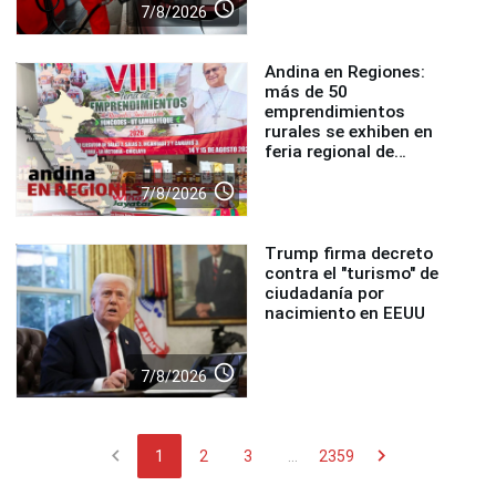
access_time
7/8/2026
Andina en Regiones:
más de 50
emprendimientos
rurales se exhiben en
feria regional de
Foncodes
access_time
7/8/2026
Trump firma decreto
contra el "turismo" de
ciudadanía por
nacimiento en EEUU
access_time
7/8/2026
chevron_left
chevron_right
1
2
3
...
2359