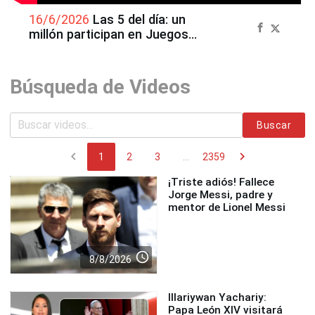
16/6/2026
Las 5 del día: un
millón participan en Juegos
Escolares Deportivos 2026
Búsqueda de Videos
Buscar
chevron_left
chevron_right
1
2
3
...
2359
¡Triste adiós! Fallece
Jorge Messi, padre y
mentor de Lionel Messi
access_time
8/8/2026
Illariywan Yachariy:
Papa León XIV visitará