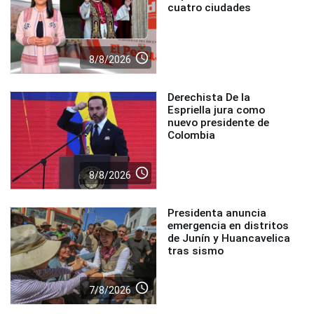
cuatro ciudades
access_time
8/8/2026
Derechista De la
Espriella jura como
nuevo presidente de
Colombia
access_time
8/8/2026
Presidenta anuncia
emergencia en distritos
de Junín y Huancavelica
tras sismo
access_time
7/8/2026