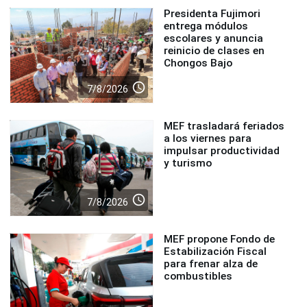
Presidenta Fujimori
entrega módulos
escolares y anuncia
reinicio de clases en
Chongos Bajo
access_time
7/8/2026
MEF trasladará feriados
a los viernes para
impulsar productividad
y turismo
access_time
7/8/2026
MEF propone Fondo de
Estabilización Fiscal
para frenar alza de
combustibles