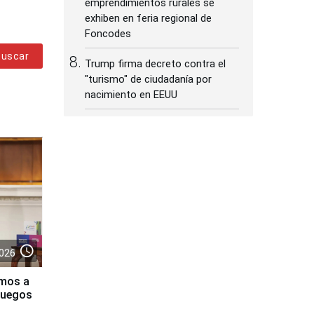
emprendimientos rurales se
exhiben en feria regional de
Foncodes
Buscar
Trump firma decreto contra el
"turismo" de ciudadanía por
nacimiento en EEUU
access_time
026
amos a
 Juegos