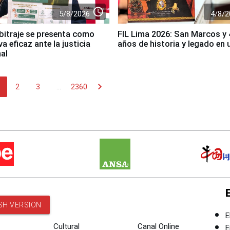
access_time
5/8/2026
4/8/2
bitraje se presenta como
FIL Lima 2026: San Marcos y
va eficaz ante la justicia
años de historia y legado en u
nal
chevron_right
2
3
...
2360
SH VERSION
E
Cultural
Canal Online
E