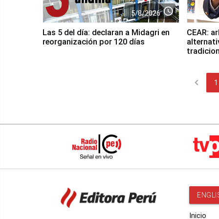
access_time
5/8/2026
Las 5 del día: declaran a Midagri en
CEAR: ar
reorganización por 120 días
alternati
tradicio
chevron_left
1
ENGLI
Inicio