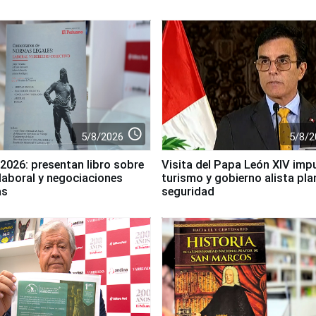
access_time
5/8/2026
5/8/2
 2026: presentan libro sobre
Visita del Papa León XIV impu
laboral y negociaciones
turismo y gobierno alista pla
as
seguridad