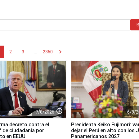
chevron_right
2
3
...
2360
access_time
7/8/2026
6/8/2
rma decreto contra el
Presidenta Keiko Fujimori: v
" de ciudadanía por
dejar el Perú en alto con los
to en EEUU
Panamericanos 2027