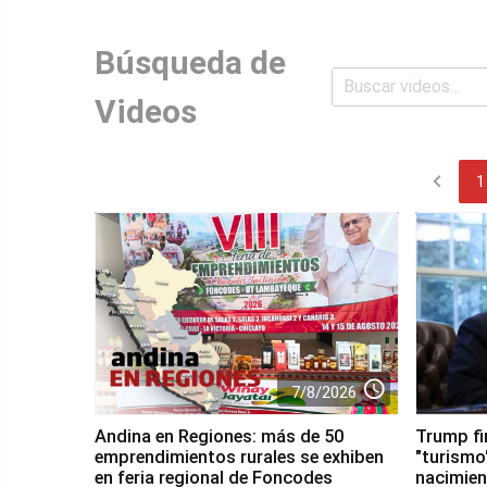
Búsqueda de
Videos
chevron_left
1
access_time
7/8/2026
Andina en Regiones: más de 50
Trump fi
emprendimientos rurales se exhiben
"turismo
en feria regional de Foncodes
nacimien