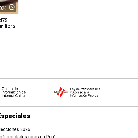
access_time
026
 475
n libro
Especiales
lecciones 2026
nfermedades raras en Perú