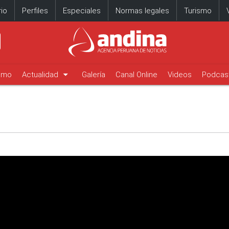
io
Perfiles
Especiales
Normas legales
Turismo
arrow_drop_down
timo
Actualidad
Galería
Canal Online
Videos
Podcas