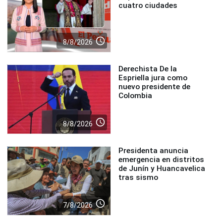
cuatro ciudades
access_time
8/8/2026
Derechista De la
Espriella jura como
nuevo presidente de
Colombia
access_time
8/8/2026
Presidenta anuncia
emergencia en distritos
de Junín y Huancavelica
tras sismo
access_time
7/8/2026