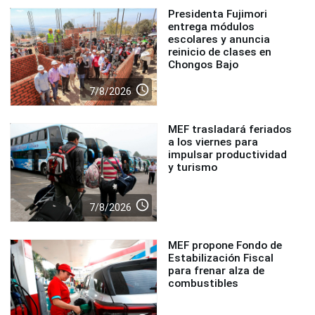
Presidenta Fujimori
entrega módulos
escolares y anuncia
reinicio de clases en
Chongos Bajo
access_time
7/8/2026
MEF trasladará feriados
a los viernes para
impulsar productividad
y turismo
access_time
7/8/2026
MEF propone Fondo de
Estabilización Fiscal
para frenar alza de
combustibles