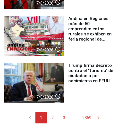
access_time
7/8/2026
Andina en Regiones:
más de 50
emprendimientos
rurales se exhiben en
feria regional de
Foncodes
access_time
7/8/2026
Trump firma decreto
contra el "turismo" de
ciudadanía por
nacimiento en EEUU
access_time
7/8/2026
chevron_left
chevron_right
1
2
3
...
2359