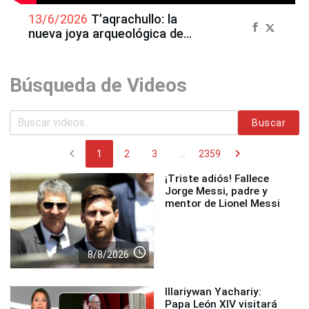
13/6/2026
T’aqrachullo: la
nueva joya arqueológica de
Cusco busca la máxima
distinción turística
Búsqueda de Videos
Buscar
chevron_left
chevron_right
1
2
3
...
2359
¡Triste adiós! Fallece
Jorge Messi, padre y
mentor de Lionel Messi
access_time
8/8/2026
Illariywan Yachariy:
Papa León XIV visitará