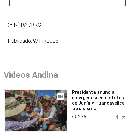
(FIN) RAI/RRC
Publicado: 9/11/2025
Videos Andina
Presidenta anuncia
emergencia en distritos
de Junín y Huancavelica
tras sismo
2:35
access_time