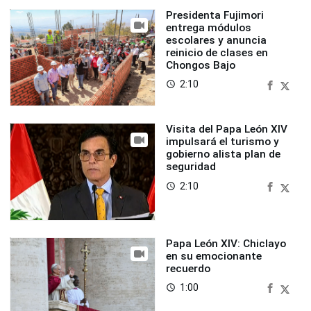
Presidenta Fujimori
entrega módulos
escolares y anuncia
reinicio de clases en
Chongos Bajo
2:10
access_time
Visita del Papa León XIV
impulsará el turismo y
gobierno alista plan de
seguridad
2:10
access_time
Papa León XIV: Chiclayo
en su emocionante
recuerdo
1:00
access_time