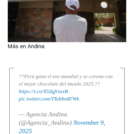
Más en Andina:
??Perú gana el oro mundial y se corona con
el mejor chocolate del mundo 2025.??
https://t.co/X5ZgfriaxB
pic.twitter.com/TTuhbnB7Wk
— Agencia Andina
(@Agencia_Andina)
November 9,
2025