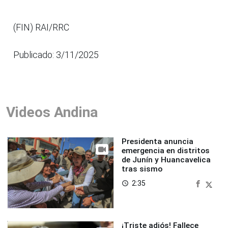
(FIN) RAI/RRC
Publicado: 3/11/2025
Videos Andina
Presidenta anuncia
emergencia en distritos
de Junín y Huancavelica
tras sismo
2:35
access_time
¡Triste adiós! Fallece