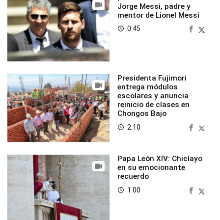
Jorge Messi, padre y
mentor de Lionel Messi
0:45
access_time
Presidenta Fujimori
entrega módulos
escolares y anuncia
reinicio de clases en
Chongos Bajo
2:10
access_time
Papa León XIV: Chiclayo
en su emocionante
recuerdo
1:00
access_time