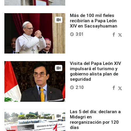
Más de 100 mil fieles
recibirían a Papa León
XIV en Sacsayhuaman
3:01
access_time
Visita del Papa León XIV
impulsará el turismo y
gobierno alista plan de
seguridad
2:10
access_time
Las 5 del día: declaran a
Midagri en
reorganización por 120
días