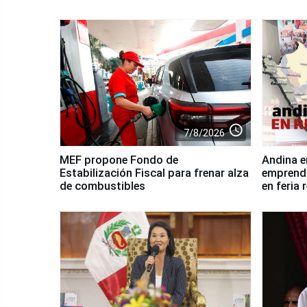
access_time
7/8/2026
MEF propone Fondo de
Andina e
Estabilización Fiscal para frenar alza
emprendi
de combustibles
en feria