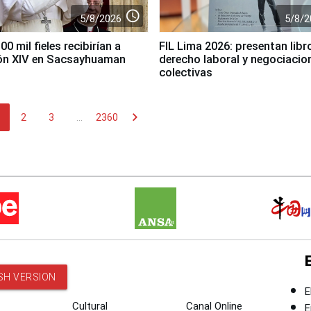
access_time
5/8/2026
5/8/2
0 mil fieles recibirían a
FIL Lima 2026: presentan libr
ón XIV en Sacsayhuaman
derecho laboral y negociacio
colectivas
chevron_right
2
3
...
2360
SH VERSION
E
Cultural
Canal Online
E