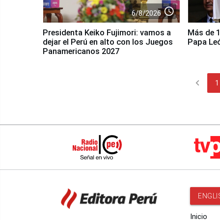
access_time
6/8/2026
Presidenta Keiko Fujimori: vamos a
Más de 10
dejar el Perú en alto con los Juegos
Papa Le
Panamericanos 2027
chevron_left
1
ENGLI
Inicio