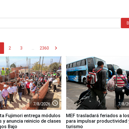
chevron_right
2
3
...
2360
access_time
7/8/2026
7/8/2
ta Fujimori entrega módulos
MEF trasladará feriados a los
 y anuncia reinicio de clases
para impulsar productividad 
gos Bajo
turismo