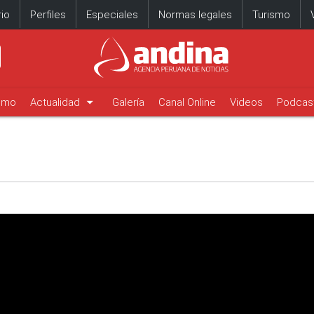
io
Perfiles
Especiales
Normas legales
Turismo
arrow_drop_down
timo
Actualidad
Galería
Canal Online
Videos
Podcas