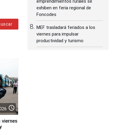
emprendimientos rurales se
exhiben en feria regional de
Foncodes
Buscar
MEF trasladará feriados a los
viernes para impulsar
productividad y turismo
access_time
026
 viernes
y