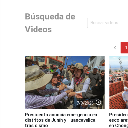
Búsqueda de
Videos
chevron_left
1
access_time
7/8/2026
Presidenta anuncia emergencia en
Presiden
distritos de Junín y Huancavelica
escolares
tras sismo
en Chon