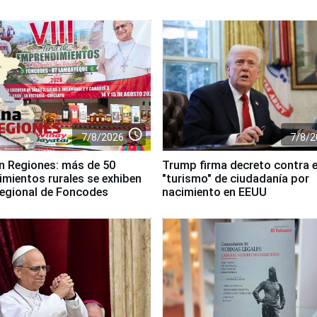
access_time
7/8/2026
7/8/2
n Regiones: más de 50
Trump firma decreto contra e
mientos rurales se exhiben
"turismo" de ciudadanía por
 regional de Foncodes
nacimiento en EEUU