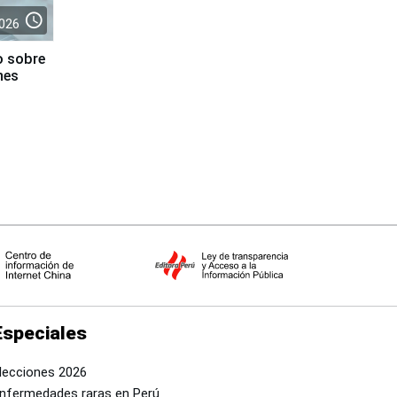
access_time
026
o sobre
nes
Especiales
lecciones 2026
nfermedades raras en Perú