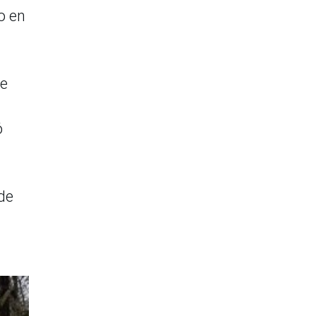
o en
se
ó
de