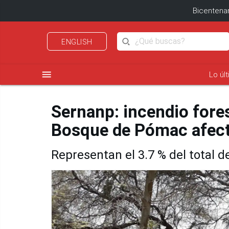
Bicentenar
ENGLISH
menu
Lo úl
Sernanp: incendio fores
Bosque de Pómac afect
Representan el 3.7 % del total 