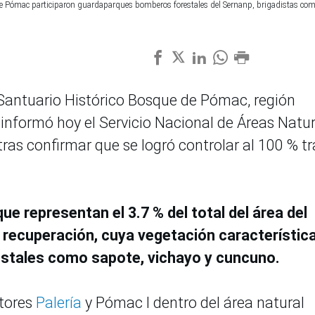
ue de Pómac participaron guardaparques bomberos forestales del Sernanp, brigadistas co
l Santuario Histórico Bosque de Pómac, región
nformó hoy el Servicio Nacional de Áreas Natu
tras confirmar que se logró controlar al 100 % tr
e representan el 3.7 % del total del área del
 recuperación, cuya vegetación característic
stales como sapote, vichayo y cuncuno.
ctores
Palería
y Pómac I dentro del área natural