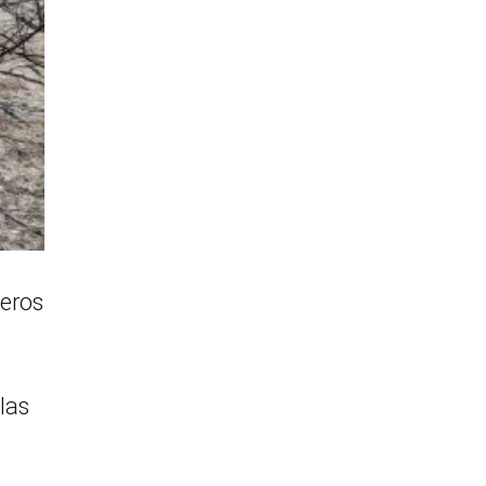
beros
las