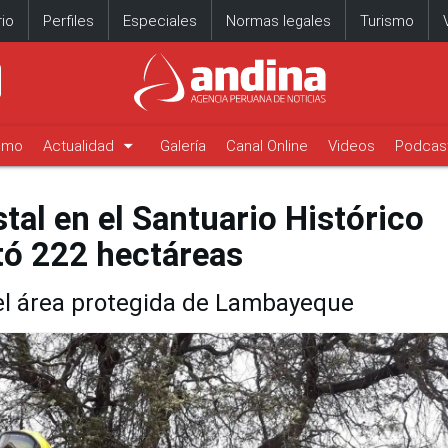
io
Perfiles
Especiales
Normas legales
Turismo
arrow_drop_down
timo
Actualidad
Galería
Canal Online
Videos
Podcas
tal en el Santuario Histórico
ó 222 hectáreas
del área protegida de Lambayeque