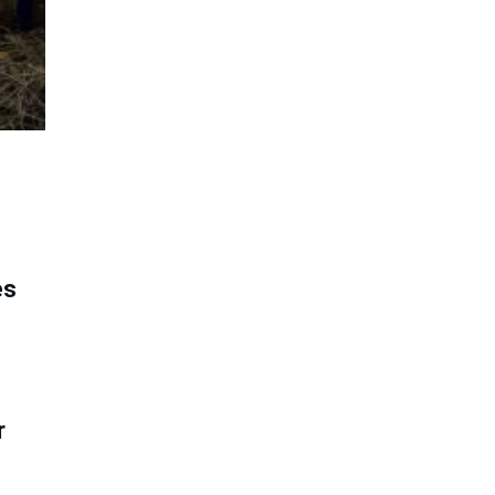
s
es
r