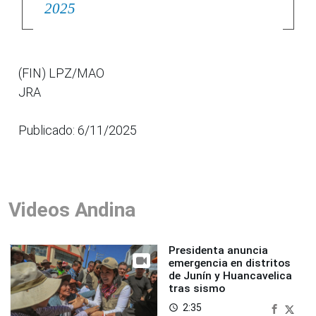
2025
(FIN) LPZ/MAO
JRA
Publicado: 6/11/2025
Videos Andina
Presidenta anuncia
emergencia en distritos
de Junín y Huancavelica
tras sismo
2:35
access_time