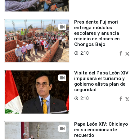
Presidenta Fujimori
entrega módulos
escolares y anuncia
reinicio de clases en
Chongos Bajo
2:10
access_time
Visita del Papa León XIV
impulsará el turismo y
gobierno alista plan de
seguridad
2:10
access_time
Papa León XIV: Chiclayo
en su emocionante
recuerdo