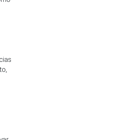
cias
to,
yar