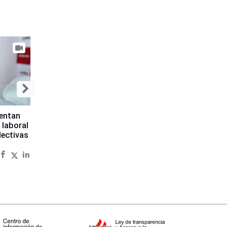
sentan
 laboral
lectivas