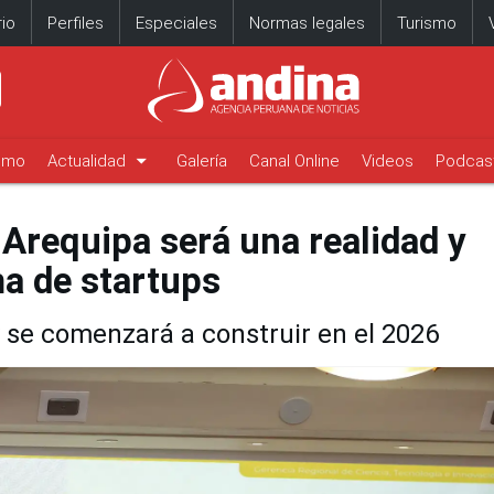
io
Perfiles
Especiales
Normas legales
Turismo
arrow_drop_down
timo
Actualidad
Galería
Canal Online
Videos
Podcas
Arequipa será una realidad y
a de startups
 se comenzará a construir en el 2026