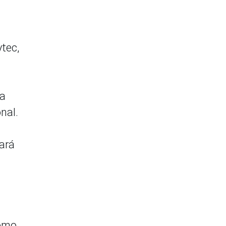
tec,
za
onal.
rará
como