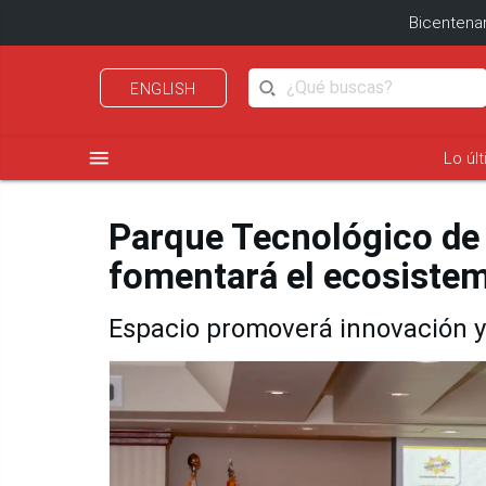
Bicentenar
ENGLISH
menu
Lo úl
Parque Tecnológico de 
fomentará el ecosistem
Espacio promoverá innovación y