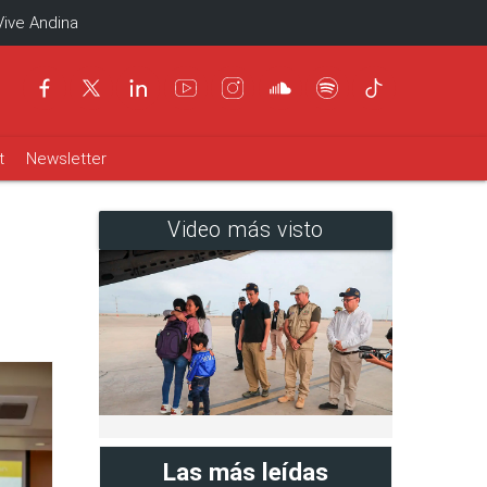
Vive Andina
t
Newsletter
Video más visto
Las más leídas