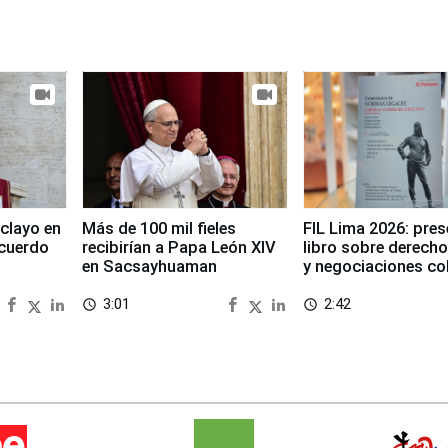
clayo en
Más de 100 mil fieles
FIL Lima 2026: pre
cuerdo
recibirían a Papa León XIV
libro sobre derecho
en Sacsayhuaman
y negociaciones co
3:01
2:42
access_time
access_time