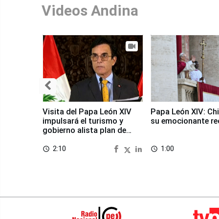
Videos Andina
Visita del Papa León XIV
Papa León XIV: Chi
impulsará el turismo y
su emocionante re
gobierno alista plan de
seguridad
2:10
1:00
access_time
access_time