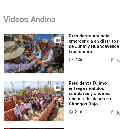
Videos Andina
Presidenta anuncia
emergencia en distritos
de Junín y Huancavelica
tras sismo
2:35
access_time
Presidenta Fujimori
entrega módulos
escolares y anuncia
reinicio de clases en
Chongos Bajo
2:10
access_time