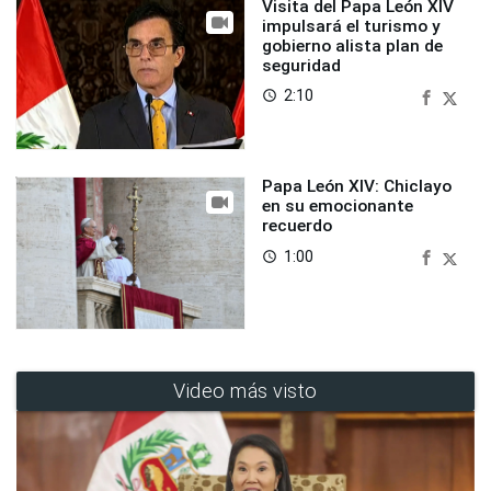
Visita del Papa León XIV
impulsará el turismo y
gobierno alista plan de
seguridad
2:10
access_time
Papa León XIV: Chiclayo
en su emocionante
recuerdo
1:00
access_time
Video más visto