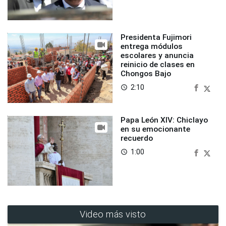
Presidenta Fujimori
entrega módulos
escolares y anuncia
reinicio de clases en
Chongos Bajo
2:10
access_time
Papa León XIV: Chiclayo
en su emocionante
recuerdo
1:00
access_time
Video más visto