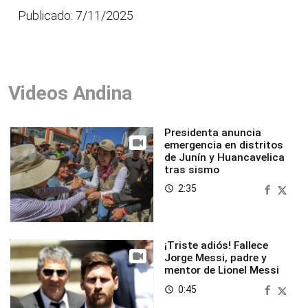
Publicado: 7/11/2025
Videos Andina
Presidenta anuncia
emergencia en distritos
de Junín y Huancavelica
tras sismo
2:35
access_time
¡Triste adiós! Fallece
Jorge Messi, padre y
mentor de Lionel Messi
0:45
access_time