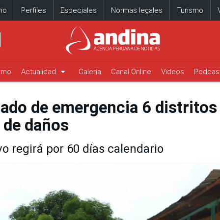
io
Perfiles
Especiales
Normas legales
Turismo
arrow_drop_down
timo
Actualidad
Galería
Canal Online
Videos
Podcas
tado de emergencia 6 distritos
 de daños
o regirá por 60 días calendario