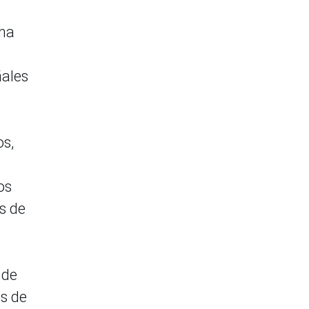
uma
ñales
os,
os
s de
 de
os de