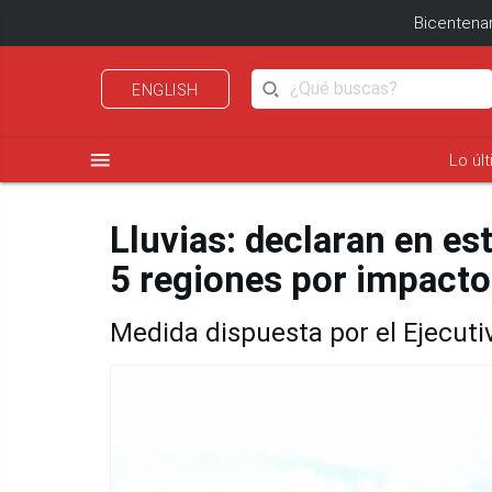
Bicentenar
ENGLISH
menu
Lo úl
Lluvias: declaran en es
5 regiones por impacto
Medida dispuesta por el Ejecutiv