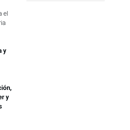
a el
ria
a y
ión,
er y
s