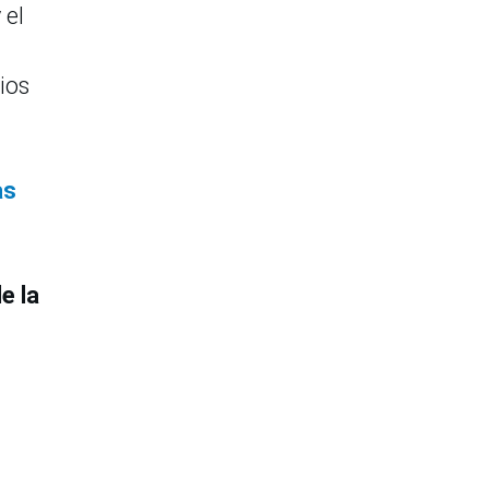
 el
ios
as
e la