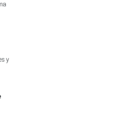
ama
es y
e