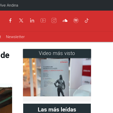
Vive Andina
t
Newsletter
 de
Video más visto
Las más leídas