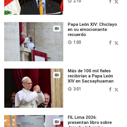
2:10
access_time
Papa León XIV: Chiclayo
en su emocionante
recuerdo
1:00
access_time
Más de 100 mil fieles
recibirían a Papa León
XIV en Sacsayhuaman
3:01
access_time
FIL Lima 2026:
presentan libro sobre