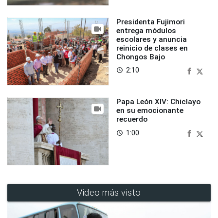
Presidenta Fujimori
entrega módulos
escolares y anuncia
reinicio de clases en
Chongos Bajo
2:10
access_time
Papa León XIV: Chiclayo
en su emocionante
recuerdo
1:00
access_time
Video más visto