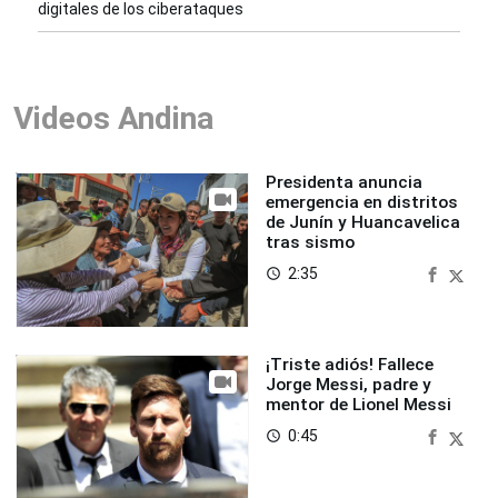
digitales de los ciberataques
Videos Andina
Presidenta anuncia
emergencia en distritos
de Junín y Huancavelica
tras sismo
2:35
access_time
¡Triste adiós! Fallece
Jorge Messi, padre y
mentor de Lionel Messi
0:45
access_time