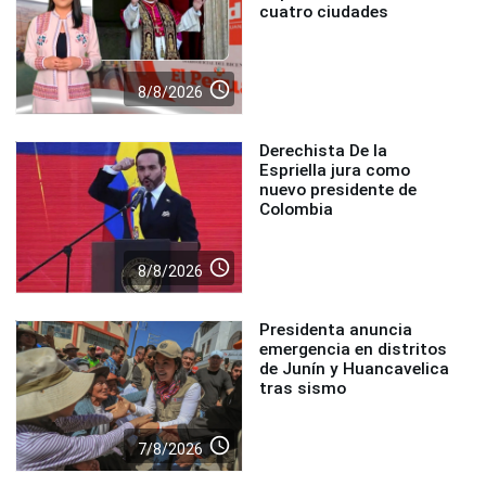
cuatro ciudades
access_time
8/8/2026
Derechista De la
Espriella jura como
nuevo presidente de
Colombia
access_time
8/8/2026
Presidenta anuncia
emergencia en distritos
de Junín y Huancavelica
tras sismo
access_time
7/8/2026