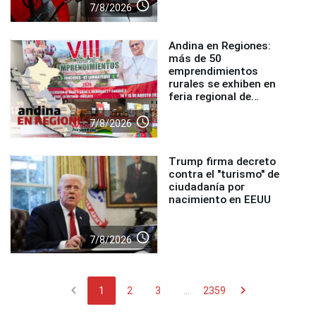
access_time
7/8/2026
Andina en Regiones:
más de 50
emprendimientos
rurales se exhiben en
feria regional de
Foncodes
access_time
7/8/2026
Trump firma decreto
contra el "turismo" de
ciudadanía por
nacimiento en EEUU
access_time
7/8/2026
chevron_left
chevron_right
1
2
3
...
2359