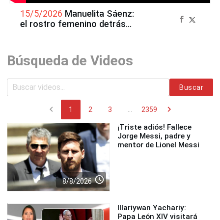
15/5/2026
Manuelita Sáenz:
el rostro femenino detrás
de la Batalla de Junín
Búsqueda de Videos
Buscar
chevron_left
chevron_right
1
2
3
...
2359
¡Triste adiós! Fallece
Jorge Messi, padre y
mentor de Lionel Messi
access_time
8/8/2026
Illariywan Yachariy:
Papa León XIV visitará