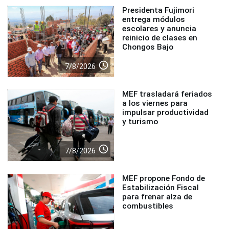
Presidenta Fujimori
entrega módulos
escolares y anuncia
reinicio de clases en
Chongos Bajo
access_time
7/8/2026
MEF trasladará feriados
a los viernes para
impulsar productividad
y turismo
access_time
7/8/2026
MEF propone Fondo de
Estabilización Fiscal
para frenar alza de
combustibles