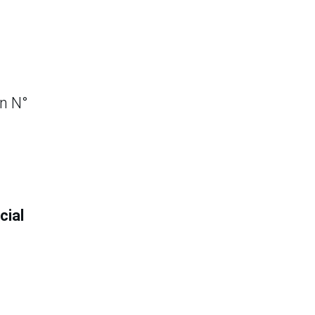
ón N°
cial