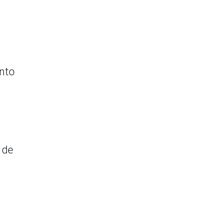
ento
 de