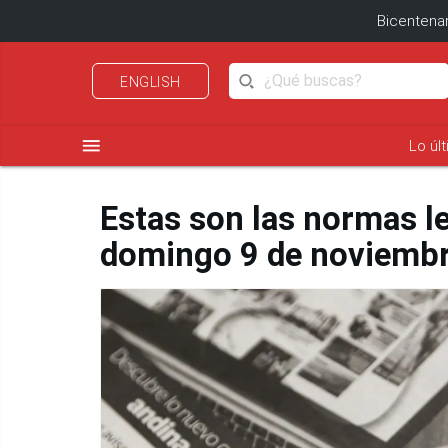
Bicentenar
ENGLISH
menu
Lo úl
Estas son las normas l
domingo 9 de noviembr