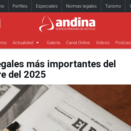
io
Perfiles
Especiales
Normas legales
Turismo
arrow_drop_down
timo
Actualidad
Galería
Canal Online
Videos
Podcas
egales más importantes del
e del 2025