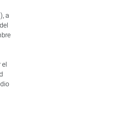
), a
del
mbre
 el
ad
edio