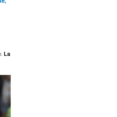
te,
s
o.
La