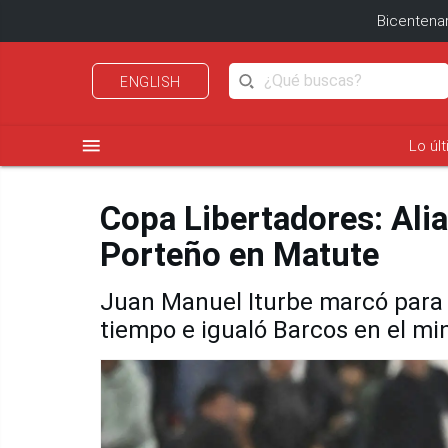
Bicentenar
ENGLISH
menu
Lo úl
Copa Libertadores: Ali
Porteño en Matute
Juan Manuel Iturbe marcó para e
tiempo e igualó Barcos en el mi