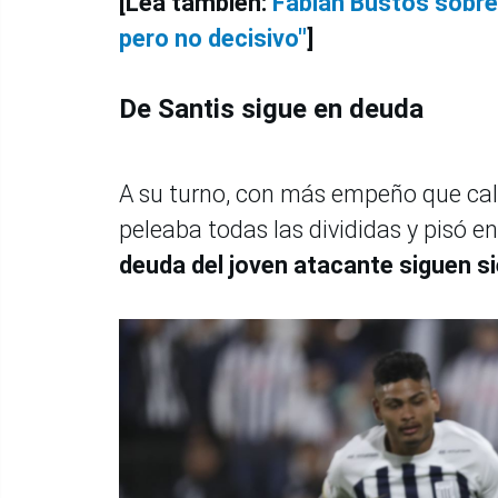
[Lea también:
Fabián Bustos sobre e
pero no decisivo"
]
De Santis sigue en deuda
A su turno, con más empeño que calida
peleaba todas las divididas y pisó e
deuda del joven atacante siguen si