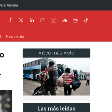
Vive Andina
t
Newsletter
ro
Video más visto
r
Las más leídas