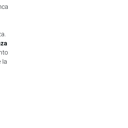
anca
za.
nza
nto
 la