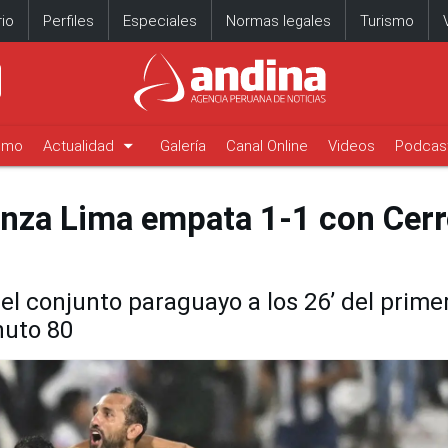
io
Perfiles
Especiales
Normas legales
Turismo
arrow_drop_down
timo
Actualidad
Galería
Canal Online
Videos
Podcas
anza Lima empata 1-1 con Cer
l conjunto paraguayo a los 26’ del prime
nuto 80