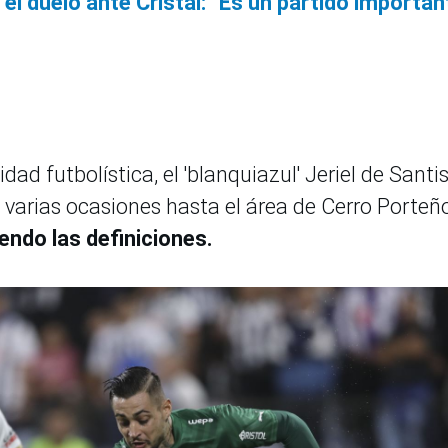
l duelo ante Cristal: "Es un partido importan
d futbolística, el 'blanquiazul' Jeriel de Santi
n varias ocasiones hasta el área de Cerro Porteñ
endo las definiciones.