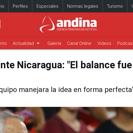
io
Perfiles
Especiales
Normas legales
Turismo
arrow_drop_down
timo
Actualidad
Galería
Canal Online
Videos
Podcas
ante Nicaragua: "El balance fue
equipo manejara la idea en forma perfecta"