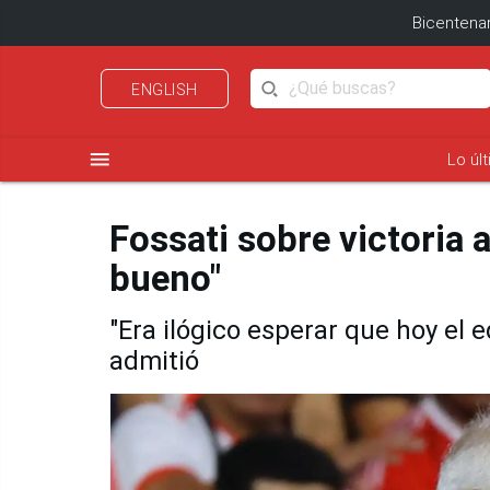
Bicentenar
ENGLISH
menu
Lo úl
Fossati sobre victoria 
bueno"
"Era ilógico esperar que hoy el 
admitió