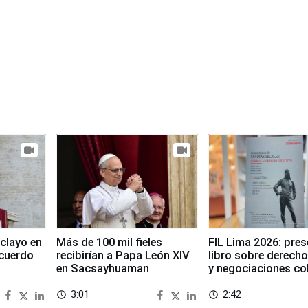
clayo en
Más de 100 mil fieles
FIL Lima 2026: pre
cuerdo
recibirían a Papa León XIV
libro sobre derecho
en Sacsayhuaman
y negociaciones co
3:01
2:42
access_time
access_time