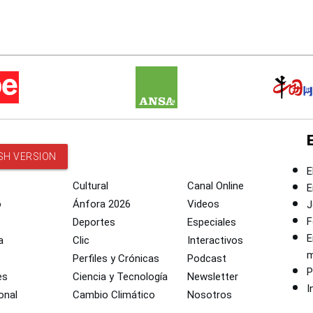
SH VERSION
E
Cultural
Canal Online
E
o
Ánfora 2026
Videos
J
F
Deportes
Especiales
E
a
Clic
Interactivos
m
Perfiles y Crónicas
Podcast
P
es
Ciencia y Tecnología
Newsletter
I
onal
Cambio Climático
Nosotros