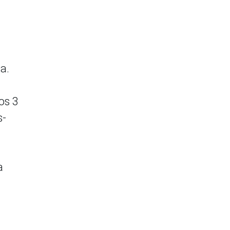
a.
os 3
s-
a