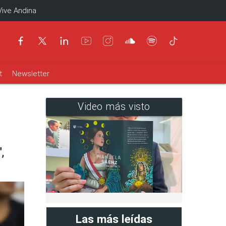
Vive Andina
t
Newsletter
Video más visto
,
Las más leídas