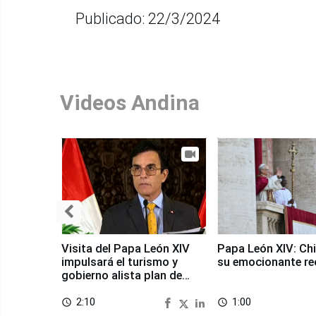
Publicado: 22/3/2024
Videos Andina
Visita del Papa León XIV
Papa León XIV: Chi
impulsará el turismo y
su emocionante re
gobierno alista plan de
seguridad
2:10
1:00
access_time
access_time