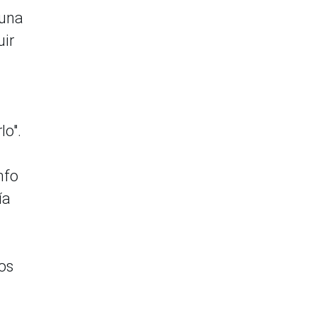
 una
uir
lo".
nfo
ía
los