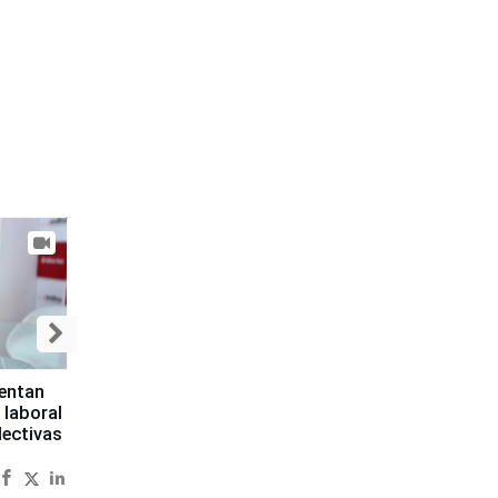
sentan
 laboral
lectivas