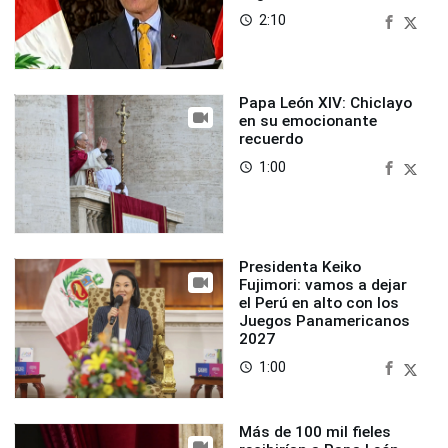
2:10
access_time
Papa León XIV: Chiclayo
en su emocionante
recuerdo
1:00
access_time
Presidenta Keiko
Fujimori: vamos a dejar
el Perú en alto con los
Juegos Panamericanos
2027
1:00
access_time
Más de 100 mil fieles