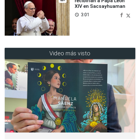
recibirían a Papa León
XIV en Sacsayhuaman
3:01
access_time
Video más visto