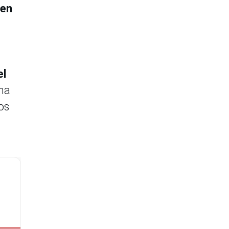
 en
el
ina
os