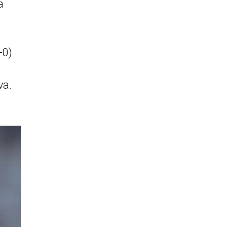
a
-0)
va.