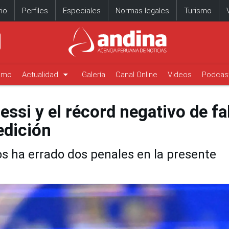
io
Perfiles
Especiales
Normas legales
Turismo
arrow_drop_down
timo
Actualidad
Galería
Canal Online
Videos
Podcas
ssi y el récord negativo de fal
edición
os ha errado dos penales en la presente