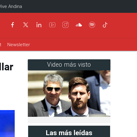
Vive Andina
t
Newsletter
lar
Video más visto
Las más leídas