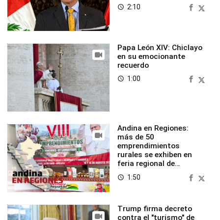
2:10
access_time
Papa León XIV: Chiclayo
en su emocionante
recuerdo
1:00
access_time
Andina en Regiones:
más de 50
emprendimientos
rurales se exhiben en
feria regional de
Foncodes
1:50
access_time
Trump firma decreto
contra el "turismo" de