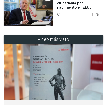
ciudadanía por
nacimiento en EEUU
1:55
access_time
Video más visto