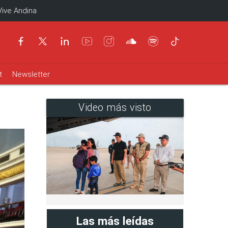
Vive Andina
t
Newsletter
Video más visto
Las más leídas