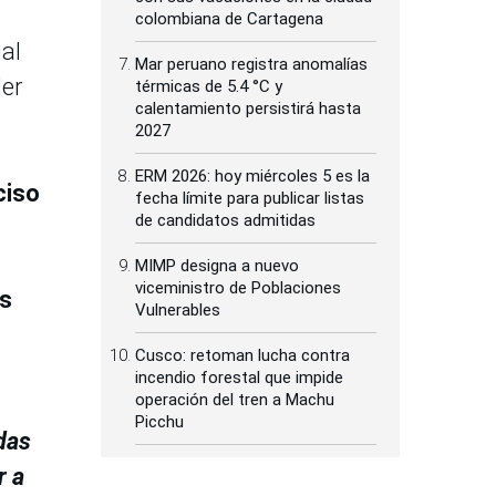
colombiana de Cartagena
ual
Mar peruano registra anomalías
der
térmicas de 5.4 °C y
calentamiento persistirá hasta
2027
ERM 2026: hoy miércoles 5 es la
ciso
fecha límite para publicar listas
de candidatos admitidas
MIMP designa a nuevo
viceministro de Poblaciones
as
Vulnerables
Cusco: retoman lucha contra
incendio forestal que impide
operación del tren a Machu
Picchu
das
r a