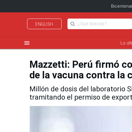
Bicentenar
ENGLISH
menu
Lo úl
Mazzetti: Perú firmó co
de la vacuna contra la 
Millón de dosis del laboratorio
tramitando el permiso de expor