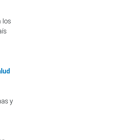
 los
aís
alud
nas y