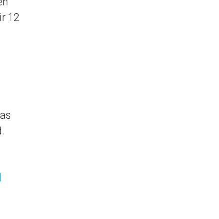
en
ir 12
las
.
d