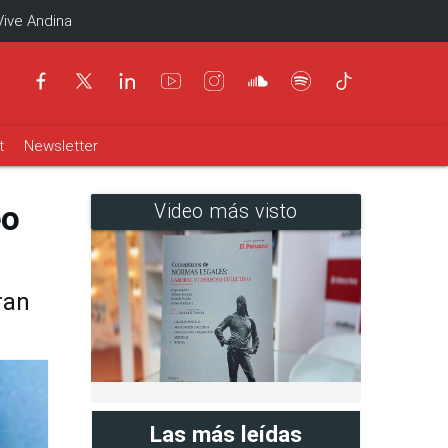
Vive Andina
t
Newsletter
eo
Video más visto
ran
Las más leídas