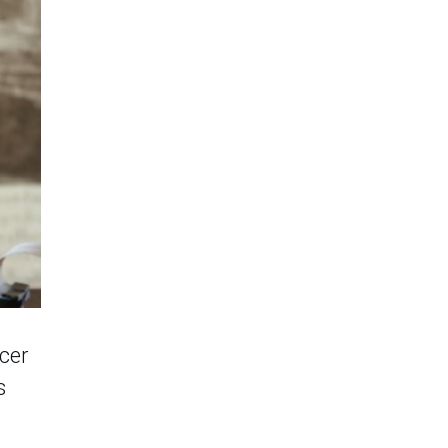
ocer
s