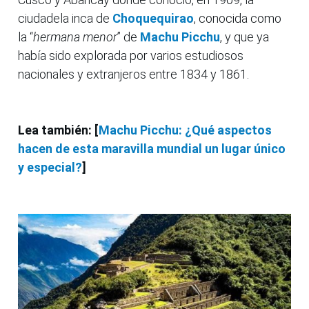
ciudadela inca de
Choquequirao
, conocida como
la “
hermana menor
” de
Machu Picchu
, y que ya
había sido explorada por varios estudiosos
nacionales y extranjeros entre 1834 y 1861.
Lea también: [
Machu Picchu: ¿Qué aspectos
hacen de esta maravilla mundial un lugar único
y especial?
]