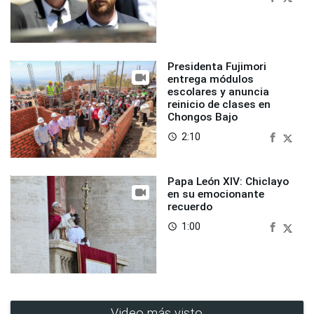
Presidenta Fujimori
entrega módulos
escolares y anuncia
reinicio de clases en
Chongos Bajo
2:10
access_time
Papa León XIV: Chiclayo
en su emocionante
recuerdo
1:00
access_time
Video más visto