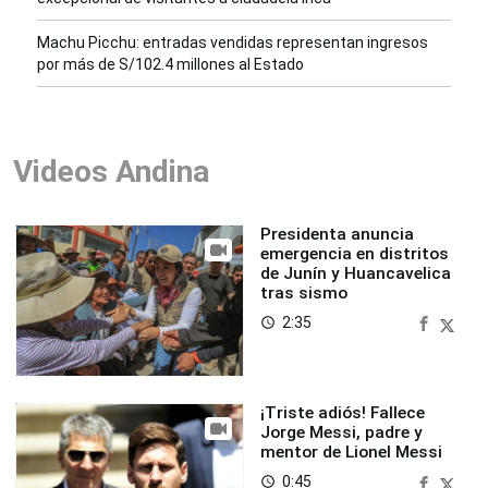
Machu Picchu: entradas vendidas representan ingresos
por más de S/102.4 millones al Estado
Videos Andina
Presidenta anuncia
emergencia en distritos
de Junín y Huancavelica
tras sismo
2:35
access_time
¡Triste adiós! Fallece
Jorge Messi, padre y
mentor de Lionel Messi
0:45
access_time