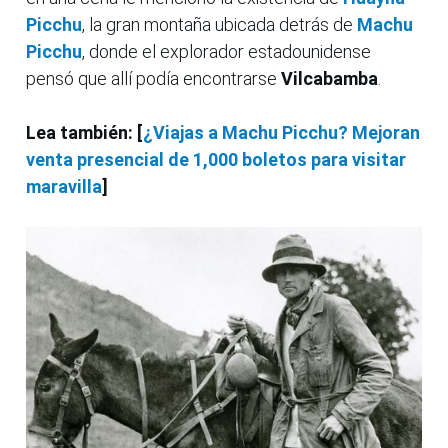
Picchu
, la gran montaña ubicada detrás de
Machu
Picchu
, donde el explorador estadounidense
pensó que allí podía encontrarse
Vilcabamba
.
Lea también: [
¿Viajas a Machu Picchu? Mejoran
venta presencial de 1,000 boletos para visitar
maravilla
]