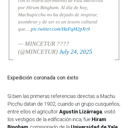
con el redescubrimiento de esta maravilla
por Hiram Bingham. Al día de hoy,
Machupicchu no ha dejado de inspirar,
asombrar y de ser es un tesoro cultural
que…
pic.twitter.com/HaFqM2pXv9
— MINCETUR ????
(@MINCETUR)
July 24, 2025
Expedición coronada con éxito
Si bien las primeras referencias directas a Machu
Picchu datan de 1902, cuando un grupo cusqueños,
entre ellos el agricultor
Agustín Lizárraga
, visitó
los vestigios de la edificación inca, fue
Hiram
Bingham
, comisionado de la
Universidad de Yale