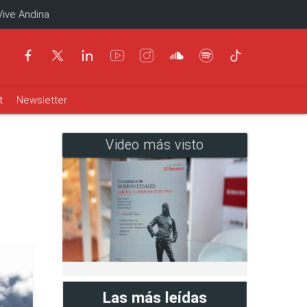
Vive Andina
t
Newsletter
Video más visto
Las más leídas