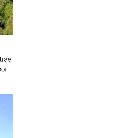
trae
por