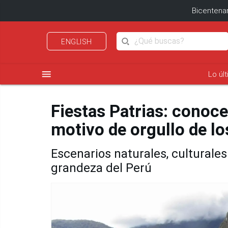
Bicentenar
ENGLISH
menu
Lo úl
Fiestas Patrias: conoce
motivo de orgullo de l
Escenarios naturales, cultural
grandeza del Perú