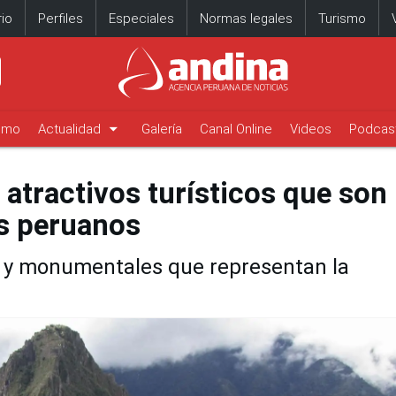
io
Perfiles
Especiales
Normas legales
Turismo
arrow_drop_down
timo
Actualidad
Galería
Canal Online
Videos
Podcas
 atractivos turísticos que son
os peruanos
es y monumentales que representan la