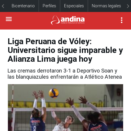
Bicentenario
Perfiles
Especiales
Normas legales
Liga Peruana de Vóley:
Universitario sigue imparable y
Alianza Lima juega hoy
Las cremas derrotaron 3-1 a Deportivo Soan y
las blanquiazules enfrentarán a Atlético Atenea