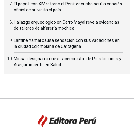
El papa León XIV retorna al Perú: escucha aquí la canción
oficial de su visita al país
Hallazgo arqueológico en Cerro Mayal revela evidencias
de talleres de alfarería mochica
Lamine Yamal causa sensación con sus vacaciones en
la ciudad colombiana de Cartagena
Minsa: designan a nuevo viceministro de Prestaciones y
Aseguramiento en Salud