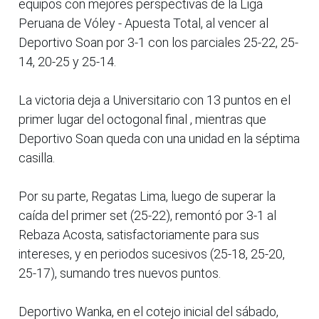
equipos con mejores perspectivas de la Liga
Peruana de Vóley - Apuesta Total, al vencer al
Deportivo Soan por 3-1 con los parciales 25-22, 25-
14, 20-25 y 25-14.
La victoria deja a Universitario con 13 puntos en el
primer lugar del octogonal final , mientras que
Deportivo Soan queda con una unidad en la séptima
casilla.
Por su parte, Regatas Lima, luego de superar la
caída del primer set (25-22), remontó por 3-1 al
Rebaza Acosta, satisfactoriamente para sus
intereses, y en periodos sucesivos (25-18, 25-20,
25-17), sumando tres nuevos puntos.
Deportivo Wanka, en el cotejo inicial del sábado,