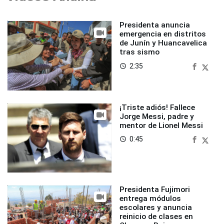
Presidenta anuncia
emergencia en distritos
de Junín y Huancavelica
tras sismo
2:35
access_time
¡Triste adiós! Fallece
Jorge Messi, padre y
mentor de Lionel Messi
0:45
access_time
Presidenta Fujimori
entrega módulos
escolares y anuncia
reinicio de clases en