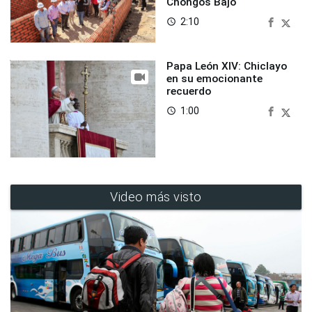
Chongos Bajo
2:10
access_time
Papa León XIV: Chiclayo
en su emocionante
recuerdo
1:00
access_time
Video más visto