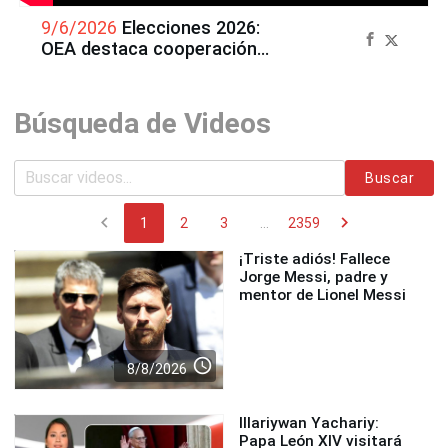
9/6/2026
Elecciones 2026:
OEA destaca cooperación
de entes electorales en
segunda vuelta
Búsqueda de Videos
Buscar
chevron_left
chevron_right
1
2
3
...
2359
¡Triste adiós! Fallece
Jorge Messi, padre y
mentor de Lionel Messi
access_time
8/8/2026
Illariywan Yachariy:
Papa León XIV visitará