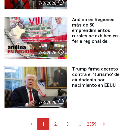
access_time
7/8/2026
Andina en Regiones:
más de 50
emprendimientos
rurales se exhiben en
feria regional de
Foncodes
access_time
7/8/2026
Trump firma decreto
contra el "turismo" de
ciudadanía por
nacimiento en EEUU
access_time
7/8/2026
chevron_left
chevron_right
1
2
3
...
2359