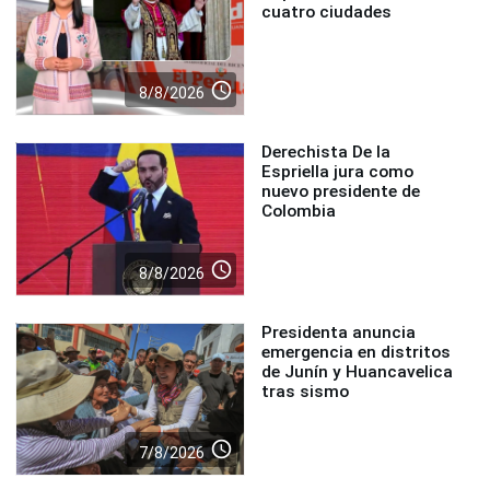
cuatro ciudades
access_time
8/8/2026
Derechista De la
Espriella jura como
nuevo presidente de
Colombia
access_time
8/8/2026
Presidenta anuncia
emergencia en distritos
de Junín y Huancavelica
tras sismo
access_time
7/8/2026