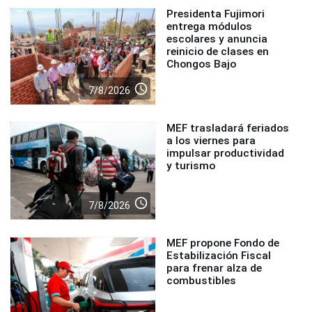
Presidenta Fujimori
entrega módulos
escolares y anuncia
reinicio de clases en
Chongos Bajo
access_time
7/8/2026
MEF trasladará feriados
a los viernes para
impulsar productividad
y turismo
access_time
7/8/2026
MEF propone Fondo de
Estabilización Fiscal
para frenar alza de
combustibles