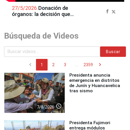
27/5/2026
Donación de
órganos: la decisión que
convirtió el duelo en
esperanza
Búsqueda de Videos
Buscar
chevron_left
chevron_right
1
2
3
...
2359
Presidenta anuncia
emergencia en distritos
de Junín y Huancavelica
tras sismo
access_time
7/8/2026
Presidenta Fujimori
entrega módulos