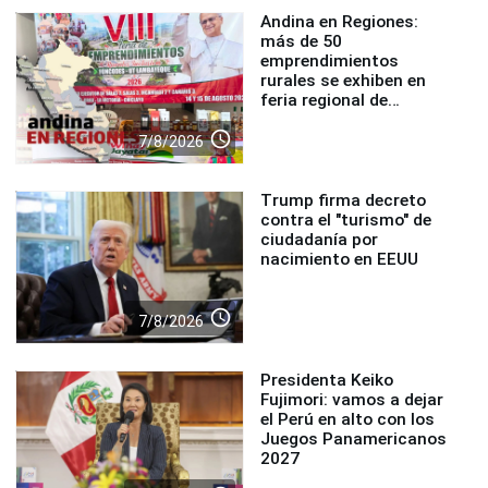
Andina en Regiones:
más de 50
emprendimientos
rurales se exhiben en
feria regional de
Foncodes
access_time
7/8/2026
Trump firma decreto
contra el "turismo" de
ciudadanía por
nacimiento en EEUU
access_time
7/8/2026
Presidenta Keiko
Fujimori: vamos a dejar
el Perú en alto con los
Juegos Panamericanos
2027