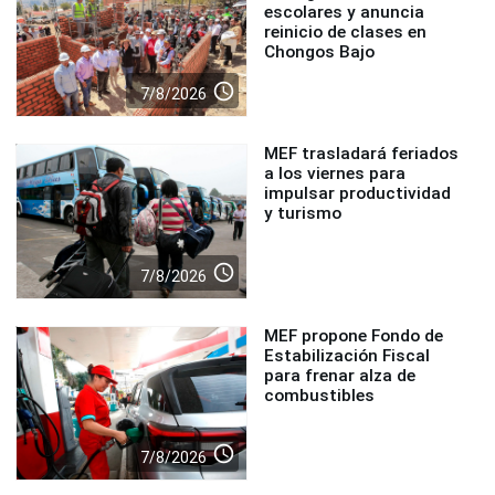
escolares y anuncia
reinicio de clases en
Chongos Bajo
access_time
7/8/2026
MEF trasladará feriados
a los viernes para
impulsar productividad
y turismo
access_time
7/8/2026
MEF propone Fondo de
Estabilización Fiscal
para frenar alza de
combustibles
access_time
7/8/2026