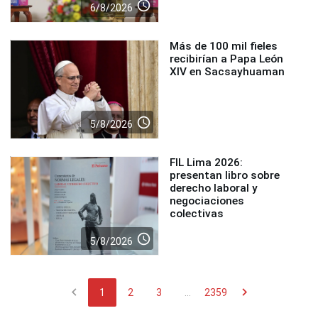
access_time
6/8/2026
Más de 100 mil fieles
recibirían a Papa León
XIV en Sacsayhuaman
access_time
5/8/2026
FIL Lima 2026:
presentan libro sobre
derecho laboral y
negociaciones
colectivas
access_time
5/8/2026
chevron_left
chevron_right
1
2
3
...
2359