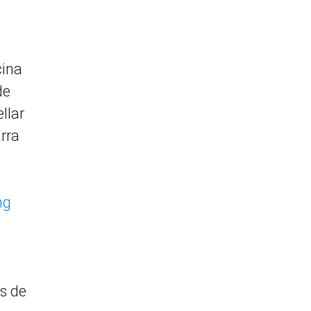
cina
de
llar
arra
ng
os de