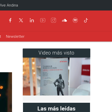
Vive Andina
t
Newsletter
Video más visto
Las más leídas