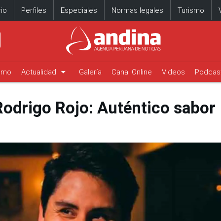
io
Perfiles
Especiales
Normas legales
Turismo
arrow_drop_down
timo
Actualidad
Galería
Canal Online
Videos
Podcas
 Rodrigo Rojo: Auténtico sabor