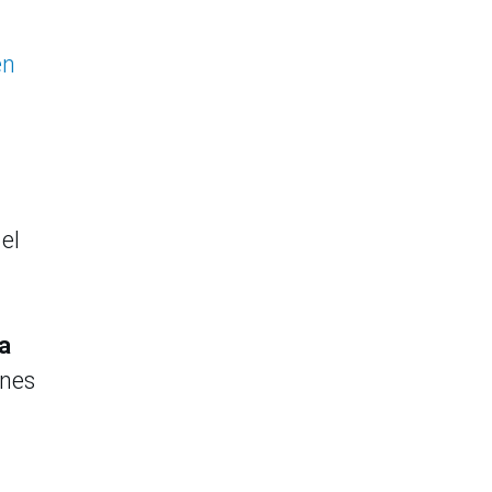
en
el
a
nes