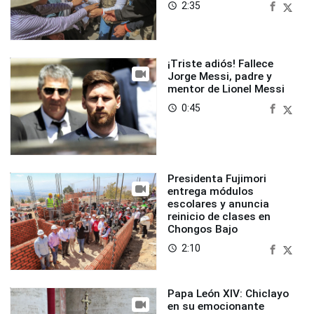
2:35
access_time
¡Triste adiós! Fallece
Jorge Messi, padre y
mentor de Lionel Messi
0:45
access_time
Presidenta Fujimori
entrega módulos
escolares y anuncia
reinicio de clases en
Chongos Bajo
2:10
access_time
Papa León XIV: Chiclayo
en su emocionante