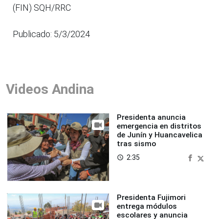
(FIN) SQH/RRC
Publicado: 5/3/2024
Videos Andina
Presidenta anuncia
emergencia en distritos
de Junín y Huancavelica
tras sismo
2:35
access_time
Presidenta Fujimori
entrega módulos
escolares y anuncia