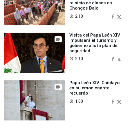
reinicio de clases en
Chongos Bajo
2:10
access_time
Visita del Papa León XIV
impulsará el turismo y
gobierno alista plan de
seguridad
2:10
access_time
Papa León XIV: Chiclayo
en su emocionante
recuerdo
1:00
access_time