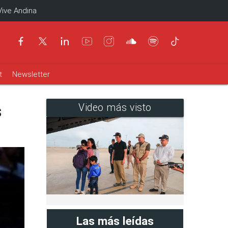
Vive Andina
t
Newsletter
s
Video más visto
Las más leídas