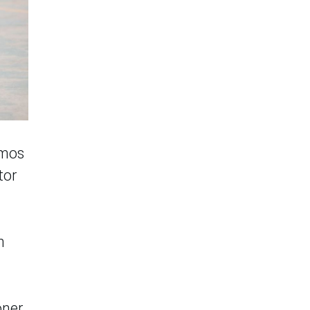
emos
tor
n
oner