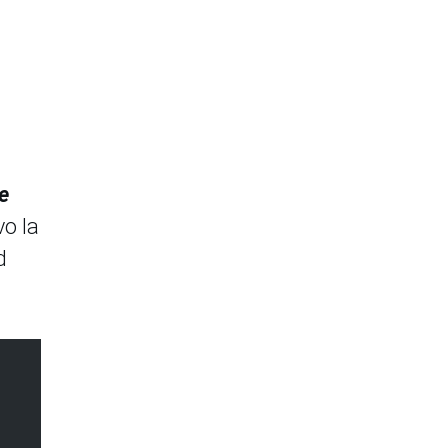
e
vo la
d