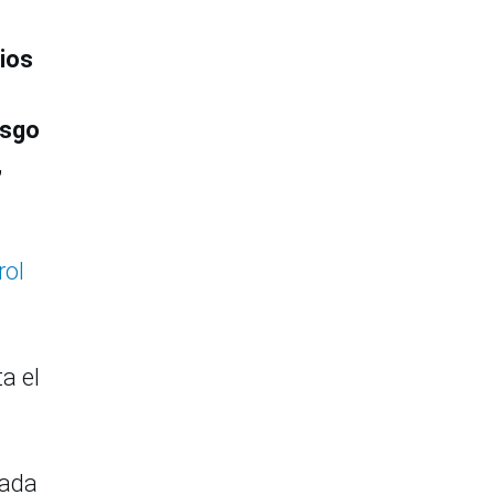
ios
esgo
,
rol
a el
eada