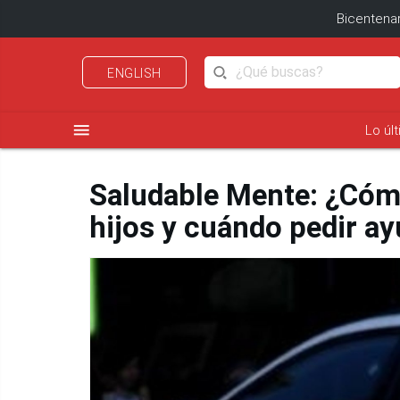
Bicentenar
ENGLISH
menu
Lo úl
Saludable Mente: ¿Cómo
hijos y cuándo pedir a