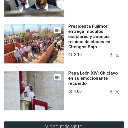
Presidenta Fujimori
entrega módulos
escolares y anuncia
reinicio de clases en
Chongos Bajo
2:10
access_time
Papa León XIV: Chiclayo
en su emocionante
recuerdo
1:00
access_time
Video más visto