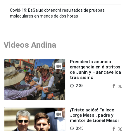
Covid-19: EsSalud obtendrá resultados de pruebas
moleculares en menos de dos horas
Videos Andina
Presidenta anuncia
emergencia en distritos
de Junín y Huancavelica
tras sismo
2:35
access_time
¡Triste adiós! Fallece
Jorge Messi, padre y
mentor de Lionel Messi
0:45
access_time