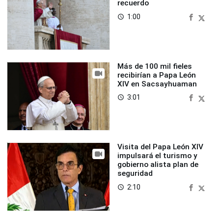
recuerdo
1:00
access_time
Más de 100 mil fieles
recibirían a Papa León
XIV en Sacsayhuaman
3:01
access_time
Visita del Papa León XIV
impulsará el turismo y
gobierno alista plan de
seguridad
2:10
access_time