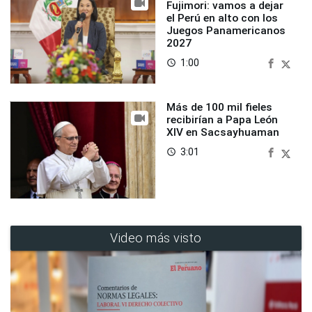
Fujimori: vamos a dejar
el Perú en alto con los
Juegos Panamericanos
2027
1:00
access_time
Más de 100 mil fieles
recibirían a Papa León
XIV en Sacsayhuaman
3:01
access_time
Video más visto