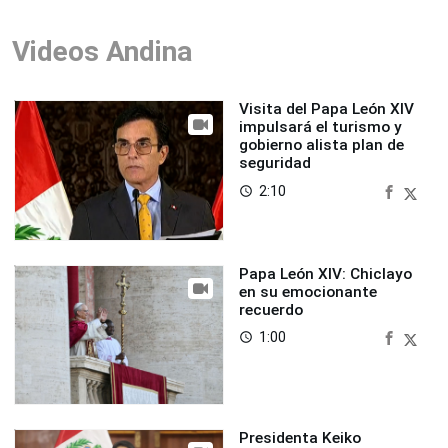
Videos Andina
Visita del Papa León XIV
impulsará el turismo y
gobierno alista plan de
seguridad
2:10
access_time
Papa León XIV: Chiclayo
en su emocionante
recuerdo
1:00
access_time
Presidenta Keiko