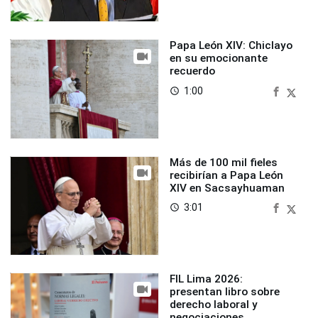
Papa León XIV: Chiclayo
en su emocionante
recuerdo
1:00
access_time
Más de 100 mil fieles
recibirían a Papa León
XIV en Sacsayhuaman
3:01
access_time
FIL Lima 2026:
presentan libro sobre
derecho laboral y
negociaciones