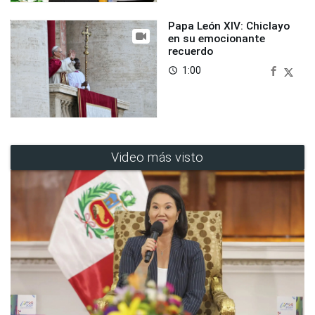
Papa León XIV: Chiclayo
en su emocionante
recuerdo
1:00
access_time
Video más visto