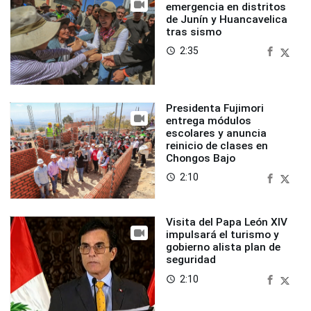
emergencia en distritos
de Junín y Huancavelica
tras sismo
2:35
access_time
Presidenta Fujimori
entrega módulos
escolares y anuncia
reinicio de clases en
Chongos Bajo
2:10
access_time
Visita del Papa León XIV
impulsará el turismo y
gobierno alista plan de
seguridad
2:10
access_time