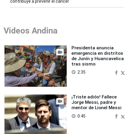
contribuye a prevenir el cáncer
Videos Andina
Presidenta anuncia
emergencia en distritos
de Junín y Huancavelica
tras sismo
2:35
access_time
¡Triste adiós! Fallece
Jorge Messi, padre y
mentor de Lionel Messi
0:45
access_time