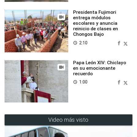
Presidenta Fujimori
entrega módulos
escolares y anuncia
reinicio de clases en
Chongos Bajo
2:10
access_time
Papa León XIV: Chiclayo
en su emocionante
recuerdo
1:00
access_time
Video más visto