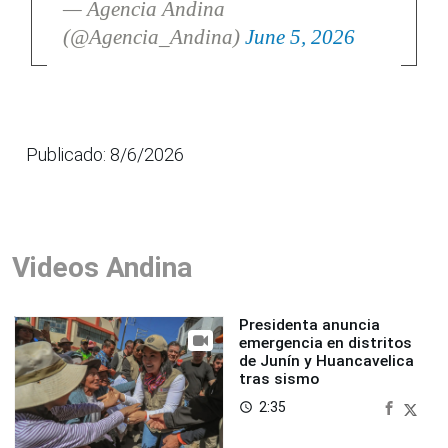
— Agencia Andina
(@Agencia_Andina)
June 5, 2026
Publicado: 8/6/2026
Videos Andina
Presidenta anuncia
emergencia en distritos
de Junín y Huancavelica
tras sismo
2:35
access_time