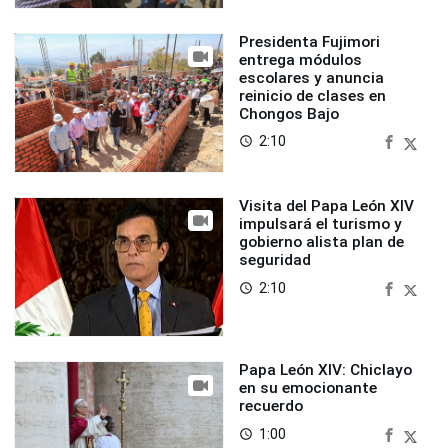
Presidenta Fujimori
entrega módulos
escolares y anuncia
reinicio de clases en
Chongos Bajo
2:10
access_time
Visita del Papa León XIV
impulsará el turismo y
gobierno alista plan de
seguridad
2:10
access_time
Papa León XIV: Chiclayo
en su emocionante
recuerdo
1:00
access_time