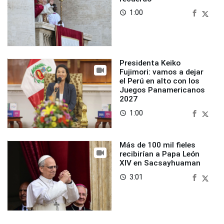
1:00
access_time
Presidenta Keiko
Fujimori: vamos a dejar
el Perú en alto con los
Juegos Panamericanos
2027
1:00
access_time
Más de 100 mil fieles
recibirían a Papa León
XIV en Sacsayhuaman
3:01
access_time