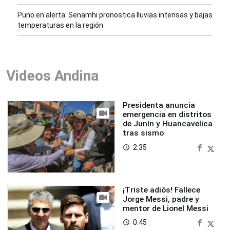
Puno en alerta: Senamhi pronostica lluvias intensas y bajas
temperaturas en la región
Videos Andina
Presidenta anuncia
emergencia en distritos
de Junín y Huancavelica
tras sismo
2:35
access_time
¡Triste adiós! Fallece
Jorge Messi, padre y
mentor de Lionel Messi
0:45
access_time