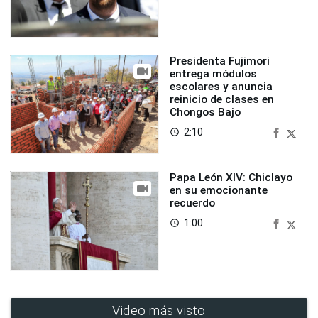
Presidenta Fujimori
entrega módulos
escolares y anuncia
reinicio de clases en
Chongos Bajo
2:10
access_time
Papa León XIV: Chiclayo
en su emocionante
recuerdo
1:00
access_time
Video más visto