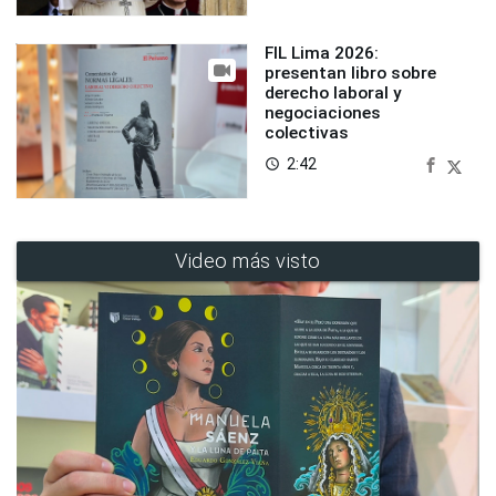
FIL Lima 2026:
presentan libro sobre
derecho laboral y
negociaciones
colectivas
2:42
access_time
Video más visto