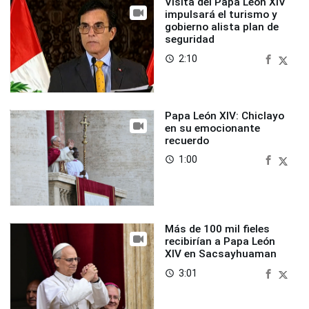
Visita del Papa León XIV
impulsará el turismo y
gobierno alista plan de
seguridad
2:10
access_time
Papa León XIV: Chiclayo
en su emocionante
recuerdo
1:00
access_time
Más de 100 mil fieles
recibirían a Papa León
XIV en Sacsayhuaman
3:01
access_time